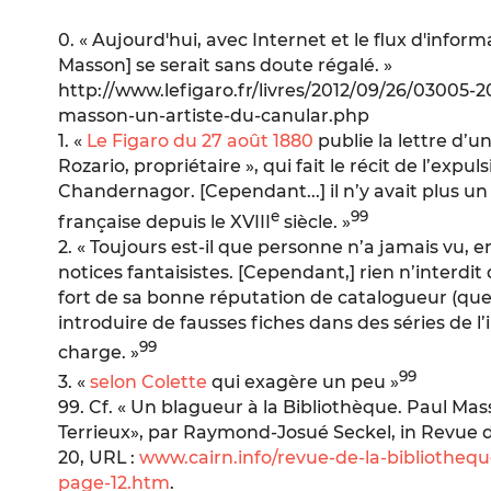
0. « Aujourd'hui, avec Internet et le flux d'infor
Masson] se serait sans doute régalé. »
http://www.lefigaro.fr/livres/2012/09/26/0300
masson-un-artiste-du-canular.php
1. «
Le Figaro
du 27 août 1880
publie la lettre d’
Rozario, propriétaire », qui fait le récit de l’expu
Chandernagor. [Cependant...] il n’y avait plus un 
e
99
française depuis le XVIII
siècle. »
2. « Toujours est-il que personne n’a jamais vu, e
notices fantaisistes. [Cependant,] rien n’interdi
fort de sa bonne réputation de catalogueur (que 
introduire de fausses fiches dans des séries de l’i
99
charge. »
99
3. «
selon Colette
qui exagère un peu »
99. Cf. « Un blagueur à la Bibliothèque. Paul Mas
Terrieux», par Raymond-Josué Seckel, in
Revue d
20, URL :
www.cairn.info/revue-de-la-bibliothequ
page-12.htm
.