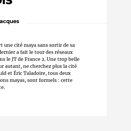
IS
Jacques
t une cité maya sans sortir de sa
ernier a fait le tour des réseaux
ns le JT de France 2. Une trop belle
ur autant, ne cherchez plus la cité
Qui sommes-nous ?
ld et Éric Taladoire, tous deux
tions mayas, sont formels : cette
te.