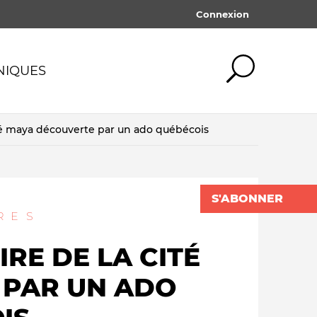
Connexion
NIQUES
cité maya découverte par un ado québécois
ogie
Médias traditionnels
Tout afficher
Tout afficher
mot de passe oublié ?
ives
Silences & censures
SE CONNECTER
S'ABONNER
x medias
Pédagogie & éducation
RES
lités
Financement des medias
LE BL
IRE DE LA CITÉ
QUOI QU'IL EN
DAN
ismes
COÛTE
SCHNEI
 PAR UN ADO