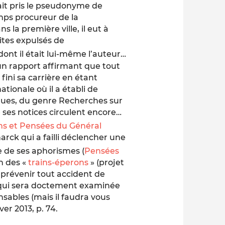
it pris le pseudonyme de
mps procureur de la
la première ville, il eut à
ites expulsés de
dont il était lui-même l’auteur…
un rapport affirmant que tout
 fini sa carrière en étant
tionale où il a établi de
ques, du genre
Recherches sur
 ses notices circulent encore…
ns et Pensées du Général
mar
c
k qui a failli déclencher une
e de ses aphorismes (
Pensées
n des «
trains-éperons
» (projet
 prévenir tout accident de
 qui sera doctement examinée
sables (mais il faudra vous
iver 2013, p. 74.