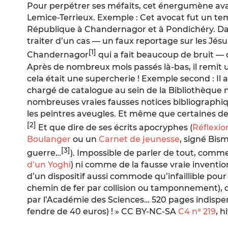
Pour perpétrer ses méfaits, cet énergumène ava
Lemice-Terrieux. Exemple : Cet avocat fut un te
République à Chandernagor et à Pondichéry. Dans 
traiter d’un cas — un faux reportage sur les Jésu
[1]
Chandernagor
qui a fait beaucoup de bruit — 
Après de nombreux mois passés là-bas, il remit 
cela était une supercherie ! Exemple second : Il a
chargé de catalogue au sein de la Bibliothèque na
nombreuses vraies fausses notices bibliographi
les peintres aveugles
. Et même que certaines de
[2]
Et que dire de ses écrits apocryphes (
Réflexio
Boulanger
ou un
Carnet de jeunesse
, signé Bis
[3]
guerre…
). Impossible de parler de tout, comm
d’un Yoghi
) ni comme de la fausse vraie inventio
d’un dispositif aussi commode qu’infaillible pour
chemin de fer par collision ou tamponnement),
par l’Académie des Sciences… 520 pages indispen
fendre de 40 euros) !
»
CC BY-NC-SA
C4
n° 219
, h