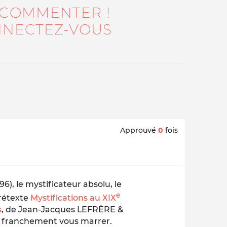
 COMMENTER !
NECTEZ-VOUS
Approuvé
0
fois
), le mystificateur absolu, le
e
prétexte
Mystifications au XIX
s
, de Jean-Jacques LEFRÈRE &
z franchement vous marrer.