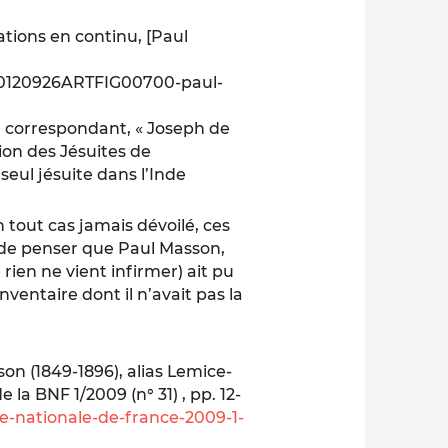
mations en continu, [Paul
5-20120926ARTFIG00700-paul-
un correspondant, « Joseph de
lsion des Jésuites de
seul jésuite dans l’Inde
n tout cas jamais dévoilé, ces
t de penser que Paul Masson,
rien ne vient infirmer) ait pu
nventaire dont il n’avait pas la
son (1849-1896), alias Lemice-
e la BNF
1/2009 (n° 31) , pp. 12-
e-nationale-de-france-2009-1-