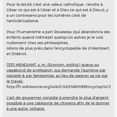
Pour la laïcité c'est une valeur catholique : rendre à
César ce qui est à César et à Dieu ce qui est à Dieu.IL y
a un contresens pour les lumières c'est de
l’anticléricalisme.
Pour l'humanisme a part Rousseau (qui abandonna ses
enfants quand même)et quelqu'un autres je le vois
nullement chez ses philosophes.
Allons de plus près dans l’encyclopédie de d’Alembert
et Diderot.
[331] MENDIANT, s. m. (Econom. politiq.) gueux ou
vagabond de profession, qui demande l’aumône par
oisiveté & par fainéantise, au lieu de gagner sa vie par
le travail.
http://fr.wikisource.org/wiki/L%E2%80%99Encyclop%C3%
L'art de gouverner consiste à prendre le plus d'argent
possible à une catégorie de citoyens afin de le donner
à une autre. Voltaire.