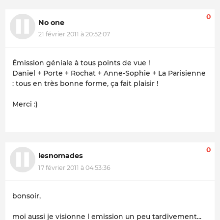
0
No one
21 février 2011 à 20:52:07
Émission géniale à tous points de vue !
Daniel + Porte + Rochat + Anne-Sophie + La Parisienne
: tous en très bonne forme, ça fait plaisir !
Merci :)
0
lesnomades
17 février 2011 à 04:53:36
bonsoir,
moi aussi je visionne l emission un peu tardivement...