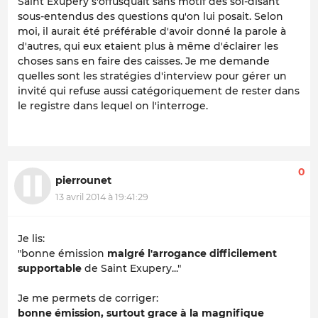
Saint Exupery s'offusquait sans motif des soi-disant
sous-entendus des questions qu'on lui posait. Selon
moi, il aurait été préférable d'avoir donné la parole à
d'autres, qui eux etaient plus à même d'éclairer les
choses sans en faire des caisses. Je me demande
quelles sont les stratégies d'interview pour gérer un
invité qui refuse aussi catégoriquement de rester dans
le registre dans lequel on l'interroge.
0
pierrounet
13 avril 2014 à 19:41:29
Je lis:
"bonne émission
malgré l'arrogance difficilement
supportable
de Saint Exupery..."
Je me permets de corriger:
bonne émission, surtout grace à la magnifique