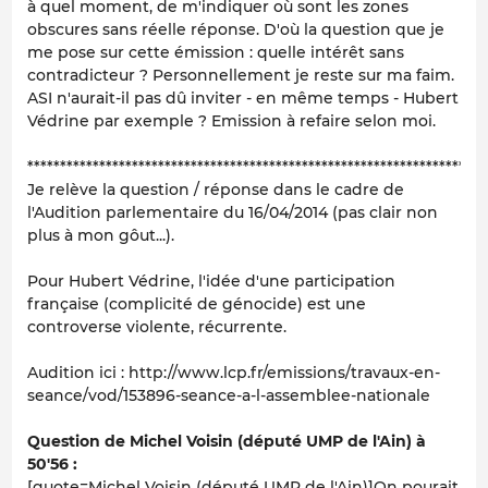
à quel moment, de m'indiquer où sont les zones
obscures sans réelle réponse. D'où la question que je
me pose sur cette émission : quelle intérêt sans
contradicteur ? Personnellement je reste sur ma faim.
ASI n'aurait-il pas dû inviter - en même temps - Hubert
Védrine par exemple ? Emission à refaire selon moi.
**********************************************************************
Je relève la question / réponse dans le cadre de
l'Audition parlementaire du 16/04/2014 (pas clair non
plus à mon gôut...).
Pour Hubert Védrine, l'idée d'une participation
française (complicité de génocide) est une
controverse violente, récurrente.
Audition ici : http://www.lcp.fr/emissions/travaux-en-
seance/vod/153896-seance-a-l-assemblee-nationale
Question de Michel Voisin (député UMP de l'Ain) à
50'56 :
[quote=Michel Voisin (député UMP de l'Ain)]On pourait