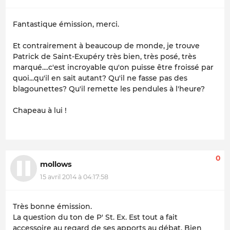
Fantastique émission, merci.
Et contrairement à beaucoup de monde, je trouve
Patrick de Saint-Exupéry très bien, très posé, très
marqué....c'est incroyable qu'on puisse être froissé par
quoi...qu'il en sait autant? Qu'il ne fasse pas des
blagounettes? Qu'il remette les pendules à l'heure?
Chapeau à lui !
0
mollows
15 avril 2014 à 04:17:58
Très bonne émission.
La question du ton de P' St. Ex. Est tout a fait
accessoire au regard de ses apports au débat. Bien