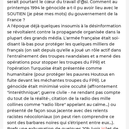
serait pourtant le cœur du travail d'@si. Comment au
printemps 1994 le génocide a-t-il pu avoir lieu avec le
SOUTIEN (je pèse mes mots) du gouvernement de la
France ?
A l'époque déjà quelques insoumis à la désinformation
se révoltaient contre la propagande organisée dans la
plupart des grands média. L'armée française était soi-
disant là-bas pour protéger les quelques milliers de
français (on sait depuis qu'elle a joué un rôle actif dans
l'entraînement des troupes rwandaises et a mené des
opérations pour stopper les troupes du FPR) et
l'opération Turquoise était présentée comme
humanitaire (pour protéger les pauvres Houtous en
fuite devant les méchantes troupes du FPR). Le
génocide était minimisé voire occulté (affrontement
"interéthnique", guerre civile - ne rendant pas compte
du tout de la réalité-, citation de la radio des mille
collines comme "radio libre" appelant au calme...) ou
présenté de façon sous jacente avec des relents
racistes néocoloniaux (on peut rien comprendre ce
sont des barbares noires qui s’étripent entre eux...).
Brefs une exhumation de quelques 20h (voir
ici
)et de