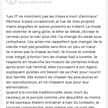
05 juin 2016 à 16:40:03
"Les JT ne montrent pas les mises à mort d'animaux"
Pêcheur à pied occasionnel, je tue de mes propres
mains anguilles et autres poissons au trident. La chose
est violente: le sang gicle, la bête se débat, j'écrase le
cerveau pour la tuer plus vite. Ca change du steak sous
cellophane. Ces actes me rappellent que manger de la
viande n'est pas possible sans être un peu un tueur.
Je n'aime pas la chasse au fusil. Je trouve le combat
trop inégal, à fortiori lors de chasse fusil à lunette. Je
respecte en revanche les moeurs de certaines tribus:
après avoir tué l'animal, elles s'excusent à son égard,
expliquant qu'elles ont besoin de sa chair pour nourrir
leur famille. Elle évitent de chasser les plus jeunes et
les reproducteurs, et ne chassent que pour leur
alimentation.
Quand à la corrida traditionnelle (avec mort du
taureau), je la perçois comme une absurdité: au moins
si les taureaux étaient entraîner à tuer du toréador, je
pourrais comprendre, mais même pas: ce sont des