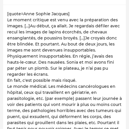
[quote=Anne Sophie Jacques]
Le moment critique est venu avec la préparation des
images. [...]Au début, ça allait. Je regardais défiler avec
recul les images de lapins écorchés, de chevaux
ensanglantés, de poussins broyés. [...]Je croyais donc
être blindée. Et pourtant. Au bout de deux jours, les
images me sont devenues insupportables.
Physiquement insupportables. En régie, j’avais des
hauts-le-cœur. Des nausées. Sonia et moi avons fini
par péter un plomb. Sur le plateau, je n’ai pas pu
regarder les écrans.
En fait, c'est possible mais risqué.
Le monde médical. Les médecins cancérologues en
hôpital, ceux qui travaillent en gériatrie, en
parasitologie, etc. (par exemple) passent leur journée à
voir des patients qui vont mourir à plus ou moins court
terme, des pathologies horribles avec des tumeurs qui
puent, qui exsudent, qui déforment les corps, des
parasites qui grouillent dans les plaies, etc. Pourtant il
faut tenir pour pouvoir soigner. Avec le temps se met