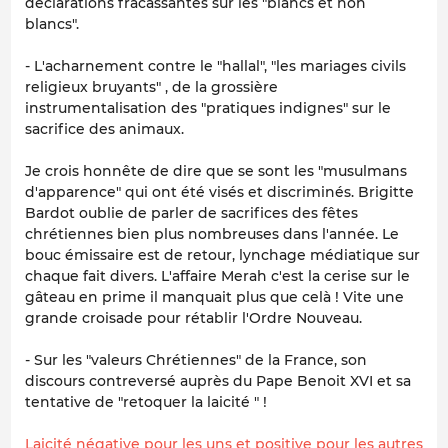
déclarations fracassantes sur les "blancs et non
blancs".
- L'acharnement contre le "hallal", "les mariages civils
religieux bruyants" , de la grossière
instrumentalisation des "pratiques indignes" sur le
sacrifice des animaux.
Je crois honnête de dire que se sont les "musulmans
d'apparence" qui ont été visés et discriminés. Brigitte
Bardot oublie de parler de sacrifices des fêtes
chrétiennes bien plus nombreuses dans l'année. Le
bouc émissaire est de retour, lynchage médiatique sur
chaque fait divers. L'affaire Merah c'est la cerise sur le
gâteau en prime il manquait plus que celà ! Vite une
grande croisade pour rétablir l'Ordre Nouveau.
- Sur les "valeurs Chrétiennes" de la France, son
discours contreversé auprès du Pape Benoit XVI et sa
tentative de "retoquer la laicité " !
Laicité négative pour les uns et positive pour les autres