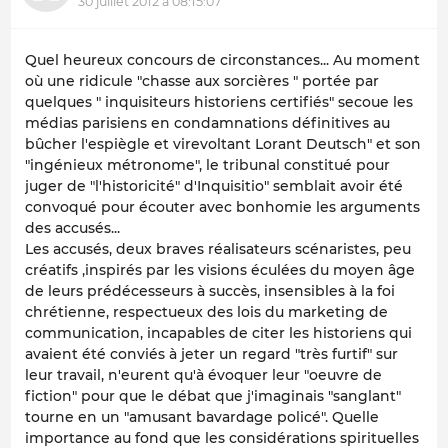
30 juillet 2012 à 08:15:07
Quel heureux concours de circonstances... Au moment
où une ridicule "chasse aux sorcières " portée par
quelques " inquisiteurs historiens certifiés" secoue les
médias parisiens en condamnations définitives au
bûcher l'espiègle et virevoltant Lorant Deutsch" et son
"ingénieux métronome", le tribunal constitué pour
juger de "l'historicité" d'Inquisitio" semblait avoir été
convoqué pour écouter avec bonhomie les arguments
des accusés...
Les accusés, deux braves réalisateurs scénaristes, peu
créatifs ,inspirés par les visions éculées du moyen âge
de leurs prédécesseurs à succès, insensibles à la foi
chrétienne, respectueux des lois du marketing de
communication, incapables de citer les historiens qui
avaient été conviés à jeter un regard "très furtif" sur
leur travail, n'eurent qu'à évoquer leur "oeuvre de
fiction" pour que le débat que j'imaginais "sanglant"
tourne en un "amusant bavardage policé". Quelle
importance au fond que les considérations spirituelles