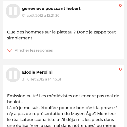
0
genevieve poussant hebert
01 août 2012 à 12:21:36
Que des hommes sur le plateau ? Donc je zappe tout
simplement !
0
Elodie Perolini
31 juillet 2012 à 14:46:31
Emission culte! Les médiévistes ont encore pas mal de
boulot...
Là où je me suis étouffée pour de bon c'est la phrase "il
n'y a pas de représentation du Moyen Âge". Monsieur
le réalisateur scénariste a-t'il déjà mis les pieds dans
une église (y en a pas mal dans nôtre pays) ou même