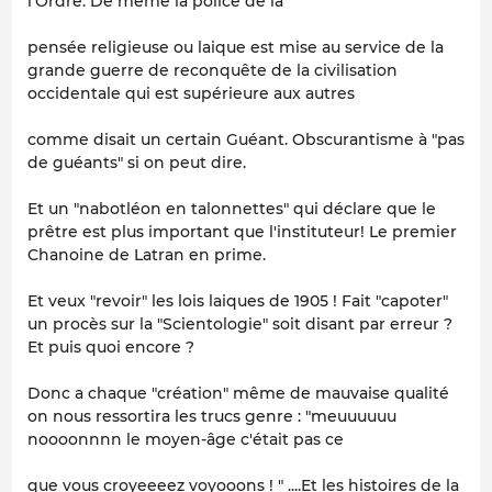
l'Ordre. De même la police de la
pensée religieuse ou laique est mise au service de la
grande guerre de reconquête de la civilisation
occidentale qui est supérieure aux autres
comme disait un certain Guéant. Obscurantisme à "pas
de guéants" si on peut dire.
Et un "nabotléon en talonnettes" qui déclare que le
prêtre est plus important que l'instituteur! Le premier
Chanoine de Latran en prime.
Et veux "revoir" les lois laiques de 1905 ! Fait "capoter"
un procès sur la "Scientologie" soit disant par erreur ?
Et puis quoi encore ?
Donc a chaque "création" même de mauvaise qualité
on nous ressortira les trucs genre : "
meuuuuuu
noooonnnn le moyen-âge c'était pas ce
que vous croyeeeez voyooons
! " ....Et les histoires de la