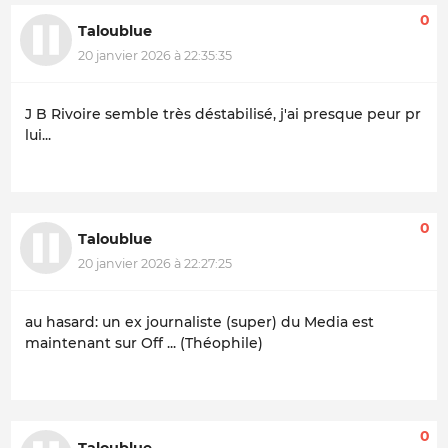
0
Taloublue
20 janvier 2026 à 22:35:35
J B Rivoire semble très déstabilisé, j'ai presque peur pr
lui...
0
Taloublue
20 janvier 2026 à 22:27:25
au hasard: un ex journaliste (super) du Media est
maintenant sur Off ... (Théophile)
0
Taloublue