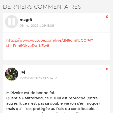
DERNIERS COMMENTAIRES
0
magrit
08 mai 2026 à 09:11:06
https://www.youtube.com/live/dN6omRcGQP4?
si=_Fnn5OkveDe_KZw8
0
Jej
15 février 2026 à 05:14:53
M.Rivoire est de bonne foi.
Quant à F.Mitterand, ce qui lui est reproché (entre
autres !), ce n’est pas sa double vie (on s’en moque)
mais qu’il l’est protégée au frais du contribuable.