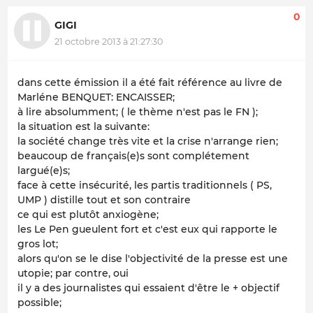
0
GIGI
21 octobre 2013 à 21:27:30
dans cette émission il a été fait référence au livre de
Marléne BENQUET: ENCAISSER;
à lire absolumment; ( le thème n'est pas le FN );
la situation est la suivante:
la société change très vite et la crise n'arrange rien;
beaucoup de français(e)s sont complétement
largué(e)s;
face à cette insécurité, les partis traditionnels ( PS,
UMP ) distille tout et son contraire
ce qui est plutôt anxiogène;
les Le Pen gueulent fort et c'est eux qui rapporte le
gros lot;
alors qu'on se le dise l'objectivité de la presse est une
utopie; par contre, oui
il y a des journalistes qui essaient d'être le + objectif
possible;