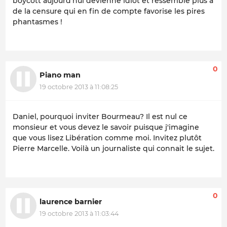
boycott aujourd'hui devienne idiot et ressemble plus à
de la censure qui en fin de compte favorise les pires
phantasmes !
0
Piano man
19 octobre 2013 à 11:08:25
Daniel, pourquoi inviter Bourmeau? Il est nul ce
monsieur et vous devez le savoir puisque j'imagine
que vous lisez Libération comme moi. Invitez plutôt
Pierre Marcelle. Voilà un journaliste qui connait le sujet.
0
laurence barnier
19 octobre 2013 à 11:03:44