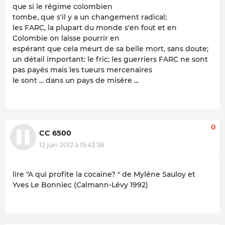
que si le régime colombien
tombe, que s'il y a un changement radical;
les FARC, la plupart du monde s'en fout et en
Colombie on laisse pourrir en
espérant que cela meurt de sa belle mort, sans doute;
un détail important: le fric; les guerriers FARC ne sont
pas payés mais les tueurs mercenaires
le sont ... dans un pays de misère ...
0
CC 6500
12 juin 2012 à 15:43:38
lire "A qui profite la cocaïne? " de Myléne Sauloy et
Yves Le Bonniec (Calmann-Lévy 1992)