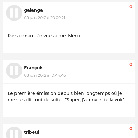
0
galanga
08 juin 2012 à 20:00:21
Passionnant. Je vous aime. Merci.
0
François
08 juin 2012 à 19:44:46
Le première émission depuis bien longtemps où je
me suis dit tout de suite : "Super, j'ai envie de la voir".
0
tribeul