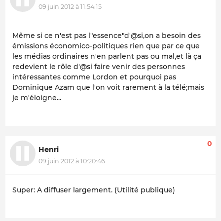
09 juin 2012 à 11:54:15
Même si ce n'est pas l"essence"d'@si,on a besoin des
émissions économico-politiques rien que par ce que
les médias ordinaires n'en parlent pas ou mal,et là ça
redevient le rôle d'@si faire venir des personnes
intéressantes comme Lordon et pourquoi pas
Dominique Azam que l'on voit rarement à la télé;mais
je m'éloigne...
0
Henri
09 juin 2012 à 10:20:46
Super: A diffuser largement. (Utilité publique)