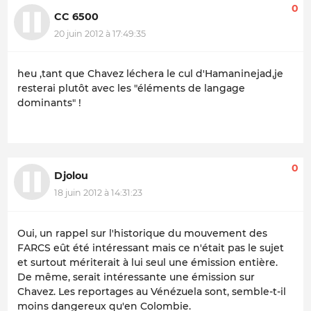
0
CC 6500
20 juin 2012 à 17:49:35
heu ,tant que Chavez léchera le cul d'Hamaninejad,je
resterai plutôt avec les "éléments de langage
dominants" !
0
Djolou
18 juin 2012 à 14:31:23
Oui, un rappel sur l'historique du mouvement des
FARCS eût été intéressant mais ce n'était pas le sujet
et surtout mériterait à lui seul une émission entière.
De même, serait intéressante une émission sur
Chavez. Les reportages au Vénézuela sont, semble-t-il
moins dangereux qu'en Colombie.