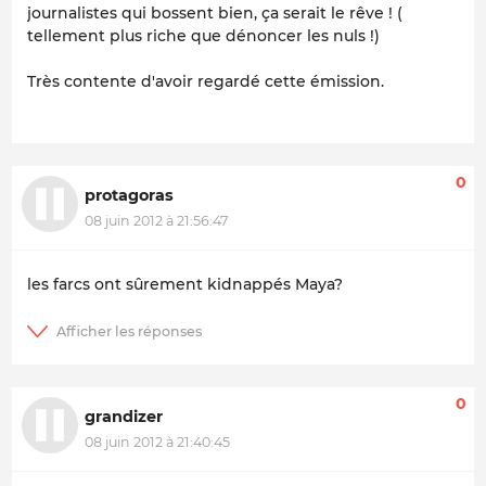
journalistes qui bossent bien, ça serait le rêve !
(
tellement plus riche que dénoncer les nuls !)
Très contente d'avoir regardé cette émission.
0
protagoras
08 juin 2012 à 21:56:47
les farcs ont sûrement kidnappés Maya?
0
grandizer
08 juin 2012 à 21:40:45