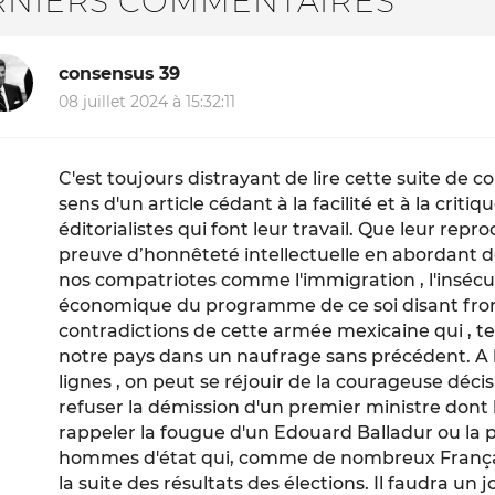
RNIERS COMMENTAIRES
consensus 39
08 juillet 2024 à 15:32:11
C'est toujours distrayant de lire cette suite de 
sens d'un article cédant à la facilité et à la crit
éditorialistes qui font leur travail. Que leur repro
preuve d’honnêteté intellectuelle en abordant
nos compatriotes comme l'immigration , l'insécuri
économique du programme de ce soi disant front
contradictions de cette armée mexicaine qui , te
notre pays dans un naufrage sans précédent. A l
lignes , on peut se réjouir de la courageuse déci
refuser la démission d'un premier ministre dont l
rappeler la fougue d'un Edouard Balladur ou la pr
hommes d'état qui, comme de nombreux Français
la suite des résultats des élections. Il faudra un jou