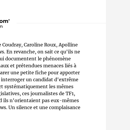
Com'
om
 Coudray, Caroline Roux, Apolline
s. En revanche, on sait ce qu'ils ne
ts qui documentent le phénomène
 maux et prétendues menaces liés à
Qui sommes-nous ?
arer une petite fiche pour apporter
 interroger un candidat d'extrême
ssort systématiquement les mêmes
slatives, ces journalistes de TF1,
nd ils n'orientaient pas eux-mêmes
News. Un silence et une complaisance