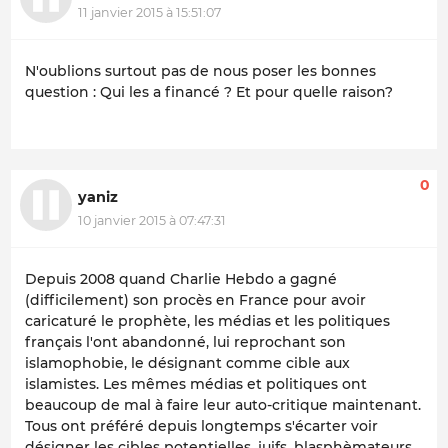
11 janvier 2015 à 15:51:07
N'oublions surtout pas de nous poser les bonnes
question : Qui les a financé ? Et pour quelle raison?
0
yaniz
10 janvier 2015 à 07:47:31
Depuis 2008 quand Charlie Hebdo a gagné
(difficilement) son procès en France pour avoir
caricaturé le prophète, les médias et les politiques
français l'ont abandonné, lui reprochant son
islamophobie, le désignant comme cible aux
islamistes. Les mêmes médias et politiques ont
beaucoup de mal à faire leur auto-critique maintenant.
Tous ont préféré depuis longtemps s'écarter voir
désigner les cibles potentielles, juifs, blasphèmateurs,