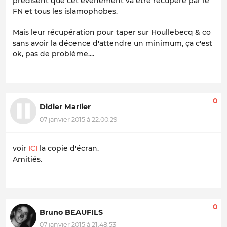
prédisent que cet évènement va être récupéré par le
FN et tous les islamophobes.
Mais leur récupération pour taper sur Houllebecq & co
sans avoir la décence d'attendre un minimum, ça c'est
ok, pas de problème....
0
Didier Marlier
07 janvier 2015 à 22:00:29
voir
ICI
la copie d'écran.
Amitiés.
0
Bruno BEAUFILS
07 janvier 2015 à 21:48:53