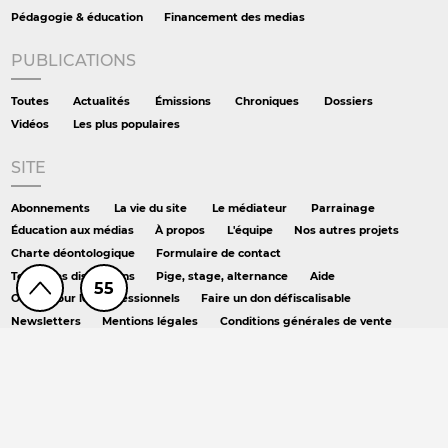
Pédagogie & éducation
Financement des medias
PUBLICATIONS
Toutes
Actualités
Émissions
Chroniques
Dossiers
Vidéos
Les plus populaires
SITE
Abonnements
La vie du site
Le médiateur
Parrainage
Éducation aux médias
À propos
L'équipe
Nos autres projets
Charte déontologique
Formulaire de contact
Toutes les discussions
Pige, stage, alternance
Aide
55
Offres pour les professionnels
Faire un don défiscalisable
Newsletters
Mentions légales
Conditions générales de vente
Crédits
RSS
Podcast
AILLEURS