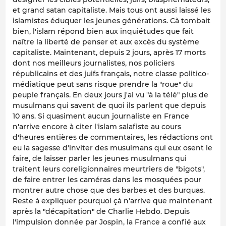
et grand satan capitaliste. Mais tous ont aussi laissé les
islamistes éduquer les jeunes générations. Cà tombait
bien, l'islam répond bien aux inquiétudes que fait
naître la liberté de penser et aux excès du système
capitaliste. Maintenant, depuis 2 jours, après 17 morts
dont nos meilleurs journalistes, nos policiers
républicains et des juifs français, notre classe politico-
médiatique peut sans risque prendre la "roue" du
peuple français. En deux jours j'ai vu "à la télé" plus de
musulmans qui savent de quoi ils parlent que depuis
10 ans. Si quasiment aucun journaliste en France
n'arrive encore à citer l'islam salafiste au cours
d'heures entières de commentaires, les rédactions ont
eu la sagesse d'inviter des musulmans qui eux osent le
faire, de laisser parler les jeunes musulmans qui
traitent leurs coreligionnaires meurtriers de "bigots",
de faire entrer les caméras dans les mosquées pour
montrer autre chose que des barbes et des burquas.
Reste à expliquer pourquoi çà n'arrive que maintenant
après la "décapitation" de Charlie Hebdo. Depuis
l'impulsion donnée par Jospin, la France a confié aux