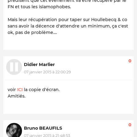
prédisent que cet évènement va être récupéré par le
FN et tous les islamophobes.
Mais leur récupération pour taper sur Houllebecq & co
sans avoir la décence d'attendre un minimum, ça c'est
ok, pas de problème....
0
Didier Marlier
07 janvier 2015 à 22:00:29
voir
ICI
la copie d'écran.
Amitiés.
0
Bruno BEAUFILS
07 janvier 2015 à 21:48:53