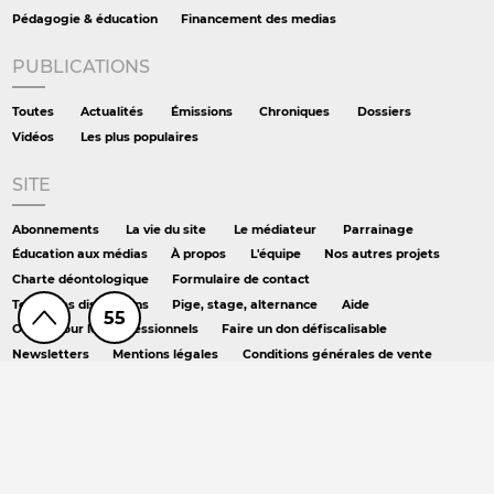
Pédagogie & éducation
Financement des medias
PUBLICATIONS
Toutes
Actualités
Émissions
Chroniques
Dossiers
Vidéos
Les plus populaires
SITE
Abonnements
La vie du site
Le médiateur
Parrainage
Éducation aux médias
À propos
L'équipe
Nos autres projets
Charte déontologique
Formulaire de contact
Toutes les discussions
Pige, stage, alternance
Aide
55
Offres pour les professionnels
Faire un don défiscalisable
Newsletters
Mentions légales
Conditions générales de vente
Crédits
RSS
Podcast
AILLEURS