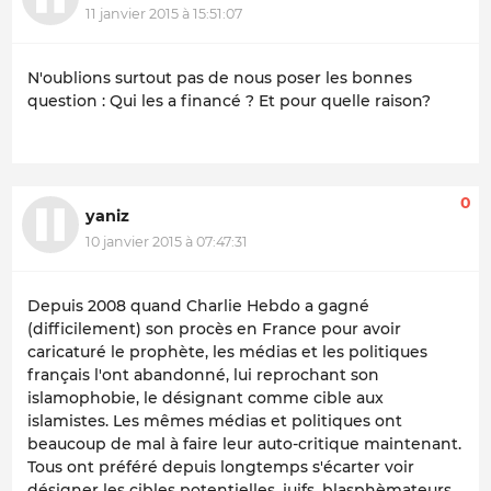
11 janvier 2015 à 15:51:07
N'oublions surtout pas de nous poser les bonnes
question : Qui les a financé ? Et pour quelle raison?
0
yaniz
10 janvier 2015 à 07:47:31
Depuis 2008 quand Charlie Hebdo a gagné
(difficilement) son procès en France pour avoir
caricaturé le prophète, les médias et les politiques
français l'ont abandonné, lui reprochant son
islamophobie, le désignant comme cible aux
islamistes. Les mêmes médias et politiques ont
beaucoup de mal à faire leur auto-critique maintenant.
Tous ont préféré depuis longtemps s'écarter voir
désigner les cibles potentielles, juifs, blasphèmateurs,