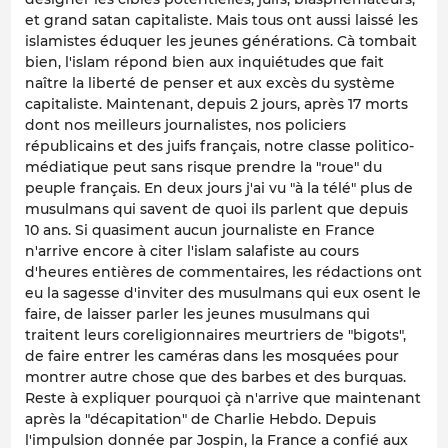
et grand satan capitaliste. Mais tous ont aussi laissé les
islamistes éduquer les jeunes générations. Cà tombait
bien, l'islam répond bien aux inquiétudes que fait
naître la liberté de penser et aux excès du système
capitaliste. Maintenant, depuis 2 jours, après 17 morts
dont nos meilleurs journalistes, nos policiers
républicains et des juifs français, notre classe politico-
médiatique peut sans risque prendre la "roue" du
peuple français. En deux jours j'ai vu "à la télé" plus de
musulmans qui savent de quoi ils parlent que depuis
10 ans. Si quasiment aucun journaliste en France
n'arrive encore à citer l'islam salafiste au cours
d'heures entières de commentaires, les rédactions ont
eu la sagesse d'inviter des musulmans qui eux osent le
faire, de laisser parler les jeunes musulmans qui
traitent leurs coreligionnaires meurtriers de "bigots",
de faire entrer les caméras dans les mosquées pour
montrer autre chose que des barbes et des burquas.
Reste à expliquer pourquoi çà n'arrive que maintenant
après la "décapitation" de Charlie Hebdo. Depuis
l'impulsion donnée par Jospin, la France a confié aux