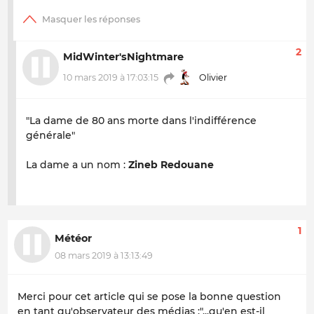
2
MidWinter'sNightmare
10 mars 2019 à 17:03:15
Olivier
"La dame de 80 ans morte dans l'indifférence
générale"
La dame a un nom :
Zineb Redouane
1
Météor
08 mars 2019 à 13:13:49
Merci pour cet article qui se pose la bonne question
en tant qu'observateur des médias :"...qu'en est-il