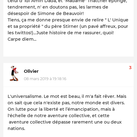
celui d' Idi Amin Dada, et "Madame" Thatcher éponge,
tendrement, n' en doutons pas, les larmes de
désespoir de Simone de Beauvoir!
Tiens, ça me donne presque envie de relire " L' Unique
et sa propriété " du père Stirner (un pavé affreux, pour
les twittos!)...Juste histoire de me rassurer, quoi!
Carpe diem...
3
Olivier
08 mars 2019 à 19:18:16
L'universalisme. Le mot est beau, il m'a fait rêver. Mais
on sait que cela n'existe pas, notre monde est divers.
On lutte pour la liberté et l’émancipation, mais à
l'échelle de notre aventure collective, et cette
aventure collective dépasse rarement une ou deux
nations.