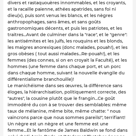
divers et rastaquouères innommables, et les croyants,
et la racaille païenne, athées apatrides, sans foi ni
dieu(x), puis sont venus les blancs, et les nègres
anthropophages, sans âmes, et sans goûts
gastronomiques décents, et puis les patriotes, et les
traitres...Avant de culminer dans la "race", et le "genre":
les antisémites et les juifs, les rouquins et les blonds,
les maigres anorexiques (donc malades, pouah!), et les
gros obèses ( tout aussi malades...Re-pouah!), et les
femmes (des connes, si on en croyait la Faculté), et les
hommes (une femme dans chaque port, et un porc
dans chaque homme, suivant la nouvelle évangile du
différentialisme branchouille)!
Le manichéisme dans ses œuvres, la différence sans
éloges, la hiérarchisation, politiquement correcte, des
"autres", la cousine plutôt que le frangin...Ce goût
immodéré du con à se trouver des semblables: même
taux de mélanine, même bite, même chatte: " nous
vaincrons parce que nous sommes pareils!", terrifiant!
Un nègre est un nègre et une femme est une
femme…Et le fantôme de James Baldwin se fond dans