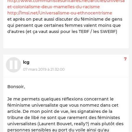
http://www.communistesunitaires.net/articles/universalis
et-colonialisme-deux-mamelles-du-racisme
http://lmsi.net/Universalisme-ou-ethnocentrisme
et après on peut aussi discuter du féminisme de gens
qui pensent que certaines femmes valent moins que
d'autres (et ça vaut aussi pour les TERF / les SWERF)
7
lcg
07 mars 2019 à 21:32:00
Bonsoir,
Je me permets quelques réflexions concernant le
féminisme universaliste que vous nommez dans cet
article. De mon point de vue, les signataires de la
tribune de libé ne sont que rarement des féministes
universalistes (Laurent Bouvet, really?) mais plutôt des
personnes sensibles au port du voile ainsi qu'au