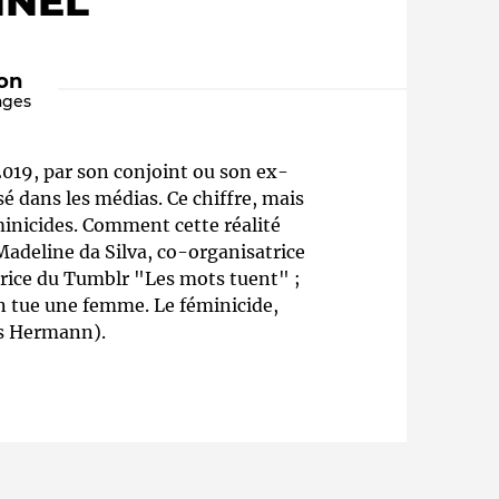
NNEL"
ion
ages
019, par son conjoint ou son ex-
sé dans les médias. Ce chiffre, mais
minicides. Comment cette réalité
Madeline da Silva, co-organisatrice
Qui sommes-nous ?
rice du Tumblr "Les mots tuent" ;
On tue une femme. Le féminicide,
ons Hermann).