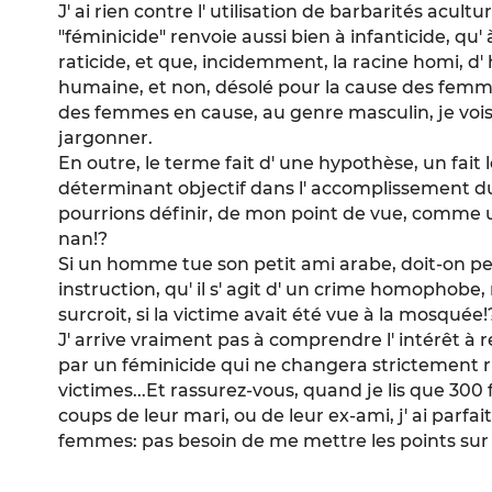
J' ai rien contre l' utilisation de barbarités acult
"féminicide" renvoie aussi bien à infanticide, qu' 
raticide, et que, incidemment, la racine homi, d' 
humaine, et non, désolé pour la cause des femme
des femmes en cause, au genre masculin, je vois 
jargonner.
En outre, le terme fait d' une hypothèse, un fait
déterminant objectif dans l' accomplissement d
pourrions définir, de mon point de vue, comme
nan!?
Si un homme tue son petit ami arabe, doit-on p
instruction, qu' il s' agit d' un crime homophobe,
surcroit, si la victime avait été vue à la mosquée!
J' arrive vraiment pas à comprendre l' intérêt à
par un féminicide qui ne changera strictement r
victimes...Et rassurez-vous, quand je lis que 30
coups de leur mari, ou de leur ex-ami, j' ai parfa
femmes: pas besoin de me mettre les points sur 