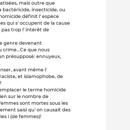
uratisées, mais outre que
à bactéricide, insecticide, ou
homicide définit l' espèce
s qui s' occupent de la cause
pas trop l' intérêt de
 le genre devenant
u crime...Ce que nous
 un présupposé: ennuyeux,
enser, avant même l'
 raciste, et islamophobe, de
?
 remplacer le terme homicide
ien sur le nombre de
0 femmes sont mortes sous les
itement saisi qu' on causait des
les i (de femmes)!