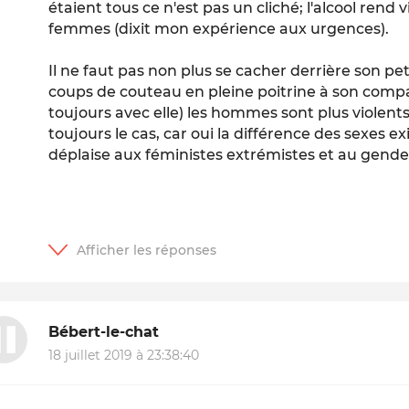
étaient tous ce n'est pas un cliché; l'alcool rend 
femmes (dixit mon expérience aux urgences).
Il ne faut pas non plus se cacher derrière son pet
coups de couteau en pleine poitrine à son co
toujours avec elle) les hommes sont plus violent
toujours le cas, car oui la différence des sexes exi
déplaise aux féministes extrémistes et au gende
Bébert-le-chat
18 juillet 2019 à 23:38:40