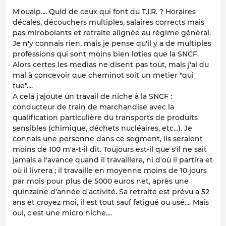
M'ouaip.... Quid de ceux qui font du T.I.R. ? Horaires
décales, découchers multiples, salaires corrects mais
pas mirobolants et retraite alignée au régime général.
Je n'y connais rien, mais je pense qu'il y a de multiples
professions qui sont moins bien loties que la SNCF.
Alors certes les medias ne disent pas tout, mais j'ai du
mal à concevoir que cheminot soit un metier "qui
tue"....
A cela j'ajoute un travail de niche à la SNCF :
conducteur de train de marchandise avec la
qualification particulière du transports de produits
sensibles (chimique, déchets nucléaires, etc...). Je
connais une personne dans ce segment, ils seraient
moins de 100 m'a-t-il dit. Toujours est-il que s'il ne sait
jamais a l'avance quand il travaillera, ni d'où il partira et
où il livrera ; il travaille en moyenne moins de 10 jours
par mois pour plus de 5000 euros net, après une
quinzaine d'année d'activité. Sa retraite est prévu a 52
ans et croyez moi, il est tout sauf fatigué ou usé.... Mais
oui, c'est une micro niche....