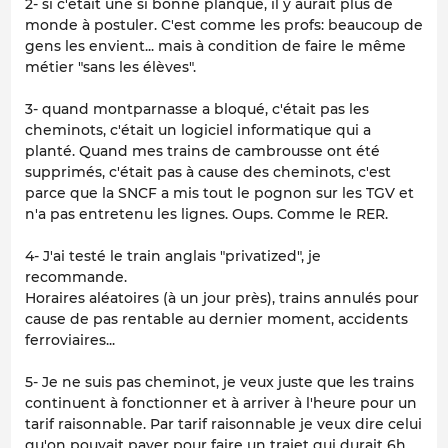
2- si c'était une si bonne planque, il y aurait plus de
monde à postuler. C'est comme les profs: beaucoup de
gens les envient... mais à condition de faire le même
métier "sans les élèves".
3- quand montparnasse a bloqué, c'était pas les
cheminots, c'était un logiciel informatique qui a
planté. Quand mes trains de cambrousse ont été
supprimés, c'était pas à cause des cheminots, c'est
parce que la SNCF a mis tout le pognon sur les TGV et
n'a pas entretenu les lignes. Oups. Comme le RER.
4- J'ai testé le train anglais "privatized", je
recommande.
Horaires aléatoires (à un jour près), trains annulés pour
cause de pas rentable au dernier moment, accidents
ferroviaires...
5- Je ne suis pas cheminot, je veux juste que les trains
continuent à fonctionner et à arriver à l'heure pour un
tarif raisonnable. Par tarif raisonnable je veux dire celui
qu'on pouvait payer pour faire un trajet qui durait 6h