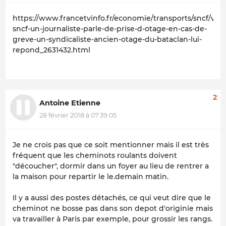
https://www.francetvinfo.fr/economie/transports/sncf/vid
sncf-un-journaliste-parle-de-prise-d-otage-en-cas-de-
greve-un-syndicaliste-ancien-otage-du-bataclan-lui-
repond_2631432.html
2
Antoine Etienne
28 février 2018 à 07:39:05
Je ne crois pas que ce soit mentionner mais il est très
fréquent que les cheminots roulants doivent
"découcher", dormir dans un foyer au lieu de rentrer a
la maison pour repartir le le.demain matin.
Il y a aussi des postes détachés, ce qui veut dire que le
cheminot ne bosse pas dans son depot d'originie mais
va travailler à Paris par exemple, pour grossir les rangs.