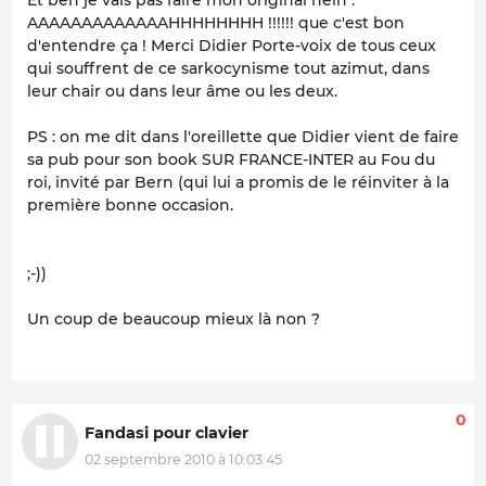
Et ben je vais pas faire mon original hein :
AAAAAAAAAAAAAHHHHHHHH !!!!!! que c'est bon
d'entendre ça ! Merci Didier Porte-voix de tous ceux
qui souffrent de ce sarkocynisme tout azimut, dans
leur chair ou dans leur âme ou les deux.
PS : on me dit dans l'oreillette que Didier vient de faire
sa pub pour son book SUR FRANCE-INTER au Fou du
roi, invité par Bern (qui lui a promis de le réinviter à la
première bonne occasion.
;-))
Un coup de beaucoup mieux là non ?
0
Fandasi pour clavier
02 septembre 2010 à 10:03:45