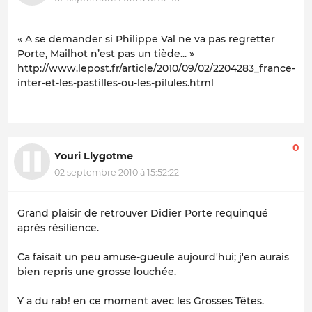
« A se demander si Philippe Val ne va pas regretter
Porte, Mailhot n’est pas un tiède... »
http://www.lepost.fr/article/2010/09/02/2204283_france-
inter-et-les-pastilles-ou-les-pilules.html
0
Youri Llygotme
02 septembre 2010 à 15:52:22
Grand plaisir de retrouver Didier Porte requinqué
après résilience.
Ca faisait un peu amuse-gueule aujourd'hui; j'en aurais
bien repris une grosse louchée.
Y a du rab! en ce moment avec les Grosses Têtes.