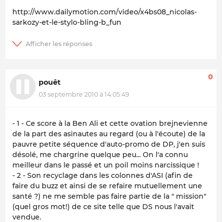
http://www.dailymotion.com/video/x4bs08_nicolas-
sarkozy-et-le-stylo-bling-b_fun
0
pouêt
03 septembre 2010 à 14:05:49
- 1 - Ce score à la Ben Ali et cette ovation brejnevienne
de la part des asinautes au regard (ou à l'écoute) de la
pauvre petite séquence d'auto-promo de DP, j'en suis
désolé, me chargrine quelque peu... On l'a connu
meilleur dans le passé et un poil moins narcissique !
- 2 - Son recyclage dans les colonnes d'ASI (afin de
faire du buzz et ainsi de se refaire mutuellement une
santé ?) ne me semble pas faire partie de la " mission"
(quel gros mot!) de ce site telle que DS nous l'avait
vendue.