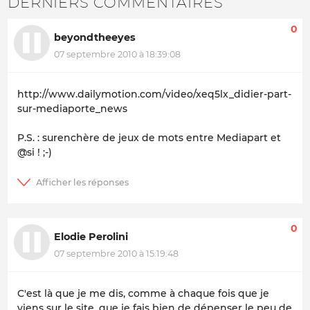
DERNIERS COMMENTAIRES
0
beyondtheeyes
07 septembre 2010 à 18:39:08
http://www.dailymotion.com/video/xeq5lx_didier-part-
sur-mediaporte_news
P.S. : surenchère de jeux de mots entre
Mediapart
et
@si
! ;-)
0
Elodie Perolini
07 septembre 2010 à 15:19:48
C'est là que je me dis, comme à chaque fois que je
viens sur le site, que je fais bien de dépenser le peu de