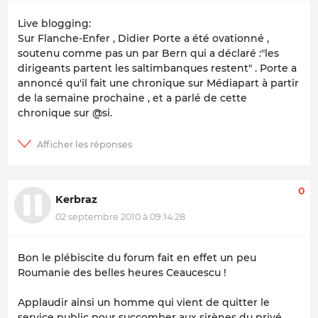
Live blogging:
Sur Flanche-Enfer , Didier Porte a été ovationné ,
soutenu comme pas un par Bern qui a déclaré :"les
dirigeants partent les saltimbanques restent" . Porte a
annoncé qu'il fait une chronique sur Médiapart à partir
de la semaine prochaine , et a parlé de cette
chronique sur @si.
0
Kerbraz
02 septembre 2010 à 09:14:28
Bon le plébiscite du forum fait en effet un peu
Roumanie des belles heures Ceaucescu !
Applaudir ainsi un homme qui vient de quitter le
service public pour succomber aux sirènes du privé