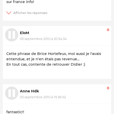
sur france info!
0
EloM
03 septembre 2010 à 20:54:34
Cette phrase de Brice Hortefeux, moi aussi je l'avais
entendue, et je n'en étais pas revenue...
En tout cas, contente de retrouver Didier :)
0
Anne Hdk
03 septembre 2010 à 19:36:52
fantastic!!