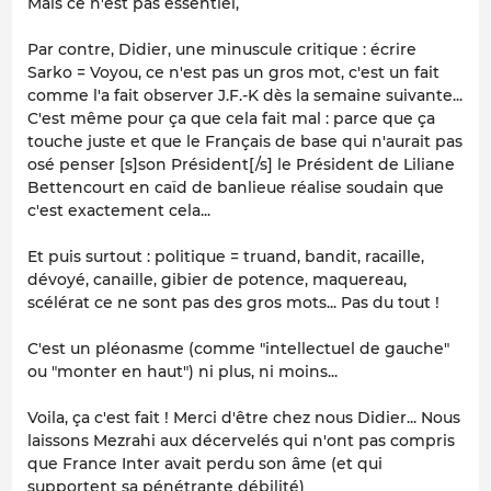
Mais ce n'est pas essentiel,
Par contre, Didier, une minuscule critique : écrire
Sarko = Voyou, ce n'est pas un gros mot, c'est un fait
comme l'a fait observer J.F.-K dès la semaine suivante...
C'est même pour ça que cela fait mal : parce que ça
touche juste et que le Français de base qui n'aurait pas
osé penser [s]son Président[/s] le Président de Liliane
Bettencourt en caïd de banlieue réalise soudain que
c'est exactement cela...
Et puis surtout : politique = truand, bandit, racaille,
dévoyé, canaille, gibier de potence, maquereau,
scélérat ce ne sont pas des gros mots... Pas du tout !
C'est un pléonasme (comme "intellectuel de gauche"
ou "monter en haut") ni plus, ni moins...
Voila, ça c'est fait ! Merci d'être chez nous Didier... Nous
laissons Mezrahi aux décervelés qui n'ont pas compris
que France Inter avait perdu son âme (et qui
supportent sa pénétrante débilité)