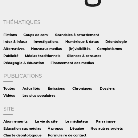
THÉMATIQUES
Fictions
Coups de com'
Scandales à retardement
Intox & infaux
Investigations
Numérique & datas
Déontologie
Alternatives
Nouveaux medias
(In)visibilités
Complotismes
Publicité
Médias traditionnels
Silences & censures
Pédagogie & éducation
Financement des medias
PUBLICATIONS
Toutes
Actualités
Émissions
Chroniques
Dossiers
Vidéos
Les plus populaires
SITE
Abonnements
La vie du site
Le médiateur
Parrainage
Éducation aux médias
À propos
L'équipe
Nos autres projets
Charte déontologique
Formulaire de contact