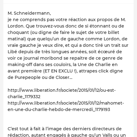
M. Schneidermann,
je ne comprends pas votre réaction aux propos de M.
Lordon. Que trouvez-vous donc de si étonnant ou de
choquant (ou digne de faire le sujet de votre billet
matinal) que quelqu’un de gauche comme Lordon, de
vraie gauche je veux dire, et qui a donc tiré un trait sur
Libé depuis de très longues années, soit écœuré de
voir ce journal moribond se repaitre de ce genre de
making-off
dans ses couloirs
,
la Une de Charlie en
avant première (ET EN EXCLU !)
, attrapes click digne
de Purepeople ou de Closer…
http://www.liberation.fr/societe/2015/01/12/ou-est-
charlie_1179332
http://www.liberation.fr/societe/2015/01/12/mahomet-
en-une-du-charlie-hebdo-de-mercredi_1179193
C’est tout à fait à l’image des derniers directeurs de
rédaction, autant engagés à gauche qu’un Valls ou un