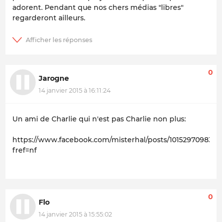
adorent. Pendant que nos chers médias "libres"
regarderont ailleurs.
0
Jarogne
14 janvier 2015 à 16:11:24
Un ami de Charlie qui n'est pas Charlie non plus:
https://www.facebook.com/misterhal/posts/101529709838
fref=nf
0
Flo
14 janvier 2015 à 15:55:02