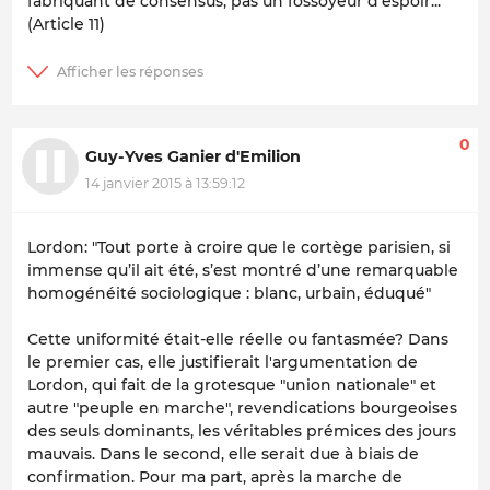
fabriquant de consensus, pas un fossoyeur d'espoir... "
(Article 11)
0
Guy-Yves Ganier d'Emilion
14 janvier 2015 à 13:59:12
Lordon:
"Tout porte à croire que le cortège parisien, si
immense qu’il ait été, s’est montré d’une remarquable
homogénéité sociologique : blanc, urbain, éduqué"
Cette uniformité était-elle réelle ou fantasmée? Dans
le premier cas, elle justifierait l'argumentation de
Lordon, qui fait de la grotesque "union nationale" et
autre "peuple en marche", revendications bourgeoises
des seuls dominants, les véritables prémices des jours
mauvais. Dans le second, elle serait due à biais de
confirmation. Pour ma part, après la marche de