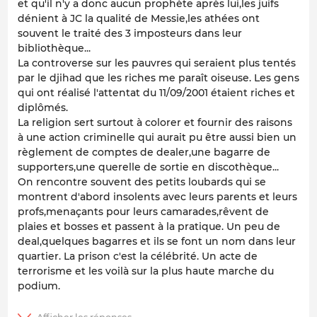
et qu'il n'y a donc aucun prophète après lui,les juifs
dénient à JC la qualité de Messie,les athées ont
souvent le traité des 3 imposteurs dans leur
bibliothèque...
La controverse sur les pauvres qui seraient plus tentés
par le djihad que les riches me paraît oiseuse. Les gens
qui ont réalisé l'attentat du 11/09/2001 étaient riches et
diplômés.
La religion sert surtout à colorer et fournir des raisons
à une action criminelle qui aurait pu être aussi bien un
règlement de comptes de dealer,une bagarre de
supporters,une querelle de sortie en discothèque...
On rencontre souvent des petits loubards qui se
montrent d'abord insolents avec leurs parents et leurs
profs,menaçants pour leurs camarades,rêvent de
plaies et bosses et passent à la pratique. Un peu de
deal,quelques bagarres et ils se font un nom dans leur
quartier. La prison c'est la célébrité. Un acte de
terrorisme et les voilà sur la plus haute marche du
podium.