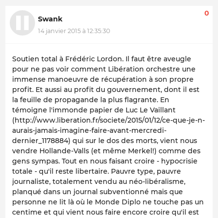
0
Swank
14 janvier 2015 à 12:35:30
Soutien total à Frédéric Lordon. Il faut être aveugle
pour ne pas voir comment Libération orchestre une
immense manoeuvre de récupération à son propre
profit. Et aussi au profit du gouvernement, dont il est
la feuille de propagande la plus flagrante. En
témoigne l'immonde papier de Luc Le Vaillant
(http://www.liberation.fr/societe/2015/01/12/ce-que-je-n-
aurais-jamais-imagine-faire-avant-mercredi-
dernier_1178884) qui sur le dos des morts, vient nous
vendre Hollande-Valls (et même Merkel!) comme des
gens sympas. Tout en nous faisant croire - hypocrisie
totale - qu'il reste libertaire. Pauvre type, pauvre
journaliste, totalement vendu au néo-libéralisme,
planqué dans un journal subventionné mais que
personne ne lit là où le Monde Diplo ne touche pas un
centime et qui vient nous faire encore croire qu'il est