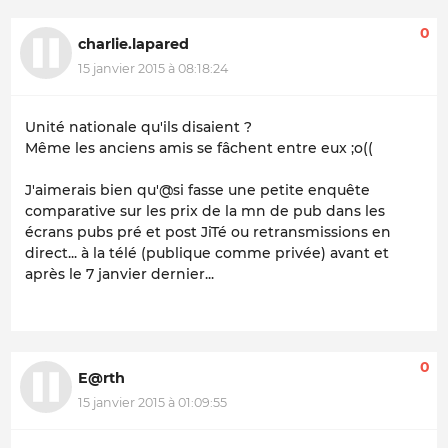
0
charlie.lapared
15 janvier 2015 à 08:18:24
Unité nationale qu'ils disaient ?
Même les anciens amis se fâchent entre eux ;o((
J'aimerais bien qu'@si fasse une petite enquête
comparative sur les prix de la mn de pub dans les
écrans pubs pré et post JiTé ou retransmissions en
direct... à la télé (publique comme privée) avant et
après le 7 janvier dernier...
0
E@rth
15 janvier 2015 à 01:09:55