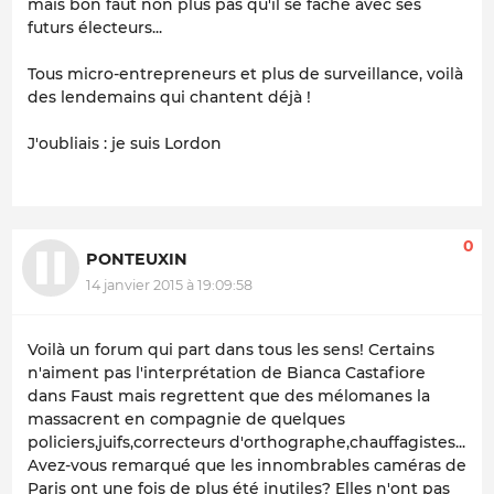
mais bon faut non plus pas qu'il se fâche avec ses
futurs électeurs...
Tous micro-entrepreneurs et plus de surveillance, voilà
des lendemains qui chantent déjà !
J'oubliais : je suis Lordon
0
PONTEUXIN
14 janvier 2015 à 19:09:58
Voilà un forum qui part dans tous les sens! Certains
n'aiment pas l'interprétation de Bianca Castafiore
dans Faust mais regrettent que des mélomanes la
massacrent en compagnie de quelques
policiers,juifs,correcteurs d'orthographe,chauffagistes...
Avez-vous remarqué que les innombrables caméras de
Paris ont une fois de plus été inutiles? Elles n'ont pas