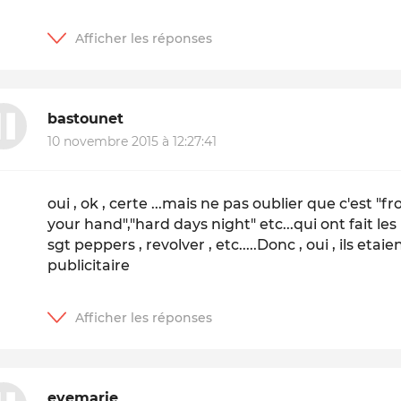
bastounet
10 novembre 2015 à 12:27:41
oui , ok , certe ...mais ne pas oublier que c'est "f
your hand","hard days night" etc...qui ont fait les 
sgt peppers , revolver , etc.....Donc , oui , ils 
publicitaire
evemarie