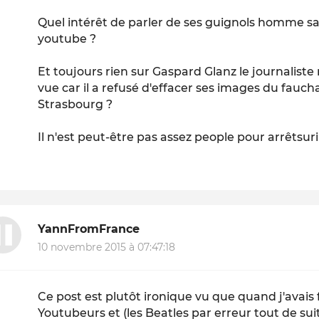
Quel intérêt de parler de ses guignols homme s
youtube ?
Et toujours rien sur Gaspard Glanz le journalist
vue car il a refusé d'effacer ses images du fauc
Strasbourg ?
Il n'est peut-être pas assez people pour arrêtsu
YannFromFrance
10 novembre 2015 à 07:47:18
Ce post est plutôt ironique vu que quand j'avais fa
Youtubeurs et (les Beatles par erreur tout de suit