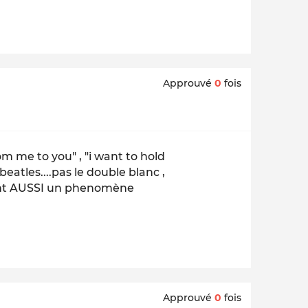
Approuvé
0
fois
rom me to you" , "i want to hold
beatles....pas le double blanc ,
etaient AUSSI un phenomène
Approuvé
0
fois