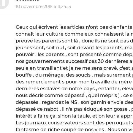
10 novembre 2015 à 11:24:13
Ceux qui écrivent les articles n'ont pas d'enfants
connait leur culture comme eux connaissent la not
preuve les parents sont là , donc ils ne sont pas
jeunes sont, soit nul , soit devant les parents, ma
pouvoir : les parents , sont présenté comme d
nos gouvernements successif ces 30 dernières anné
seule en travaillant et je ne me sens crevé, c'est 
bouffe , du ménage, des soucis , mais surement p
des remerciement s pour mon travaille de mèr
dernières esclaves de notre pays , enfanter, éleve
nous décris comme dépassé , quel mépris ) . ce so
dépassés , regardez le NS , son gamin envoie des t
dépassé ce nabot , il n'a pas éduqué son gosse , 
intérêt a faire ça, sinon la taule, et on leur a appri
Les journaux conservateurs sont des perroquets
fantasme de riche coupé de nos vies . Nous on vi