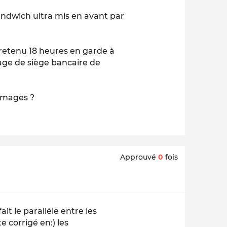
andwich ultra mis en avant par
e retenu 18 heures en garde à
hage de siège bancaire de
rimages ?
Approuvé
0
fois
it le parallèle entre les
e corrigé en:) les