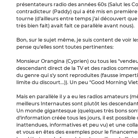
présentateurs radio des années 60s (Salut les Cop
contradicteur (Paddy) qui a été mis en première
tourne (d'ailleurs entre temps j'ai découvert que
très bien fait) avait fait ce parallèle avant nous).
Bon, sur le sujet même, je suis content de voir l
pense qu'elles sont toutes pertinentes:
Monsieur Orangina (Cyprien) ou tous les "vendeur
descendant direct de la TV et des radios commerc
du genre qui s'y sont reproduites (fausse imperti
limite du discourt...)). Un peu "Good Morning Vie
Mais en parallèle il y a eu les radios amateurs (m
meilleurs Internautes sont plutôt les descendant 
Un monde gigantesque (quelques très bons sont
d'information créée tous les jours, il est possibl
inattendues, informatives et peu vu) et une col
et vous en êtes des exemples pour le financement