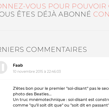
ONNEZ-VOUS POUR POUVOIR
VOUS ÊTES DÉJÀ ABONNÉ
CON
RNIERS COMMENTAIRES
Faab
10 novembre 2015 à 22:46:03
Z'êtes bon pour le premier "soi-disant" pas le seco
photo des Beatles...
Un truc mnémotechnique : soi-disant est const
comme "qu'il soit dit que" ou "soit dit en passant"