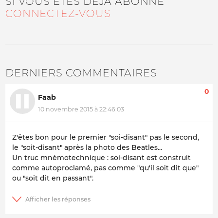
SI VOUS ÊTES DÉJÀ ABONNÉ
CONNECTEZ-VOUS
DERNIERS COMMENTAIRES
0
Faab
10 novembre 2015 à 22:46:03
Z'êtes bon pour le premier "soi-disant" pas le second,
le "soit-disant" après la photo des Beatles...
Un truc mnémotechnique : soi-disant est construit
comme autoproclamé, pas comme "qu'il soit dit que"
ou "soit dit en passant".