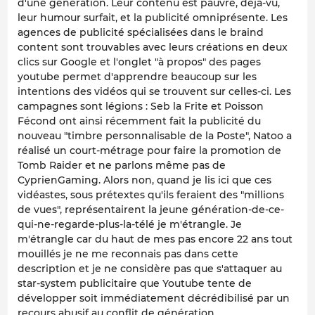
d'une génération. Leur contenu est pauvre, déjà-vu,
leur humour surfait, et la publicité omniprésente. Les
agences de publicité spécialisées dans le braind
content sont trouvables avec leurs créations en deux
clics sur Google et l'onglet "à propos" des pages
youtube permet d'apprendre beaucoup sur les
intentions des vidéos qui se trouvent sur celles-ci. Les
campagnes sont légions : Seb la Frite et Poisson
Fécond ont ainsi récemment fait la publicité du
nouveau "timbre personnalisable de la Poste", Natoo a
réalisé un court-métrage pour faire la promotion de
Tomb Raider et ne parlons même pas de
CyprienGaming. Alors non, quand je lis ici que ces
vidéastes, sous prétextes qu'ils feraient des "millions
de vues", représentairent la jeune génération-de-ce-
qui-ne-regarde-plus-la-télé je m'étrangle. Je
m'étrangle car du haut de mes pas encore 22 ans tout
mouillés je ne me reconnais pas dans cette
description et je ne considère pas que s'attaquer au
star-system publicitaire que Youtube tente de
développer soit immédiatement décrédibilisé par un
recours abusif au conflit de génération.