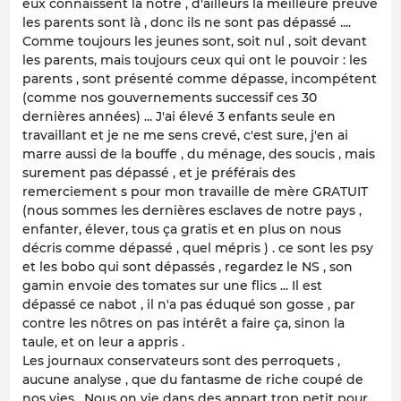
eux connaissent la notre , d'ailleurs la meilleure preuve
les parents sont là , donc ils ne sont pas dépassé ....
Comme toujours les jeunes sont, soit nul , soit devant
les parents, mais toujours ceux qui ont le pouvoir : les
parents , sont présenté comme dépasse, incompétent
(comme nos gouvernements successif ces 30
dernières années) ... J'ai élevé 3 enfants seule en
travaillant et je ne me sens crevé, c'est sure, j'en ai
marre aussi de la bouffe , du ménage, des soucis , mais
surement pas dépassé , et je préférais des
remerciement s pour mon travaille de mère GRATUIT
(nous sommes les dernières esclaves de notre pays ,
enfanter, élever, tous ça gratis et en plus on nous
décris comme dépassé , quel mépris ) . ce sont les psy
et les bobo qui sont dépassés , regardez le NS , son
gamin envoie des tomates sur une flics ... Il est
dépassé ce nabot , il n'a pas éduqué son gosse , par
contre les nôtres on pas intérêt a faire ça, sinon la
taule, et on leur a appris .
Les journaux conservateurs sont des perroquets ,
aucune analyse , que du fantasme de riche coupé de
nos vies . Nous on vie dans des appart trop petit pour