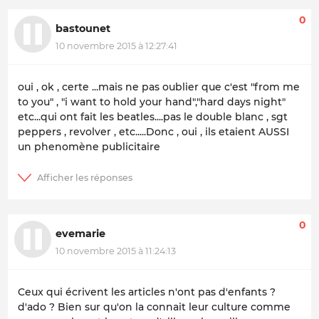
0
bastounet
10 novembre 2015 à 12:27:41
oui , ok , certe ...mais ne pas oublier que c'est "from me
to you" , "i want to hold your hand","hard days night"
etc...qui ont fait les beatles....pas le double blanc , sgt
peppers , revolver , etc.....Donc , oui , ils etaient AUSSI
un phenomène publicitaire
0
evemarie
10 novembre 2015 à 11:24:13
Ceux qui écrivent les articles n'ont pas d'enfants ?
d'ado ? Bien sur qu'on la connait leur culture comme