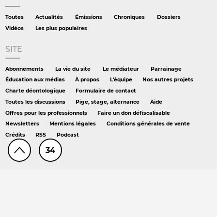
Toutes
Actualités
Émissions
Chroniques
Dossiers
Vidéos
Les plus populaires
SITE
Abonnements
La vie du site
Le médiateur
Parrainage
Éducation aux médias
À propos
L'équipe
Nos autres projets
Charte déontologique
Formulaire de contact
Toutes les discussions
Pige, stage, alternance
Aide
Offres pour les professionnels
Faire un don défiscalisable
Newsletters
Mentions légales
Conditions générales de vente
Crédits
RSS
Podcast
34
AILLEURS
Hors série
DS chez Libé