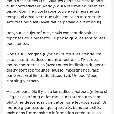
radio des années 60s (Salut les Copains), c'est le post
d'un contradicteur (Paddy) qui a été mis en première
page... Comme quoi la roue tourne (d'ailleurs entre
temps j'ai découvert que Bits (émission Internet de
Arte très bien fait) avait fait ce parallèle avant nous).
Bon, sur le sujet même, je suis content de voir les
réponses déjà présente. Je pense qu'elles sont toutes
pertinentes:
Monsieur Orangina (Cyprien) ou tous les "vendeurs"
actuels sont les descendant direct de la TV et des
radios commerciales (avec toutes les limites du genre
qui s'y sont reproduites (fausse impertinence, faux
parlé vrai, vrai limite du discourt...)). Un peu "Good
Morning Vietnam".
Mais en parallèle il y a eu les radios amateurs (même si
illégales au début) et les meilleurs Internautes sont
plutôt les descendant de cette ligné (et vous aussi). Un
monde gigantesque (quelques très bons sont cités
mais dans l’immensité d'information créée tous les