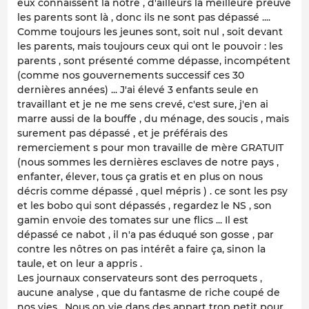
eux connaissent la notre , d'ailleurs la meilleure preuve
les parents sont là , donc ils ne sont pas dépassé ....
Comme toujours les jeunes sont, soit nul , soit devant
les parents, mais toujours ceux qui ont le pouvoir : les
parents , sont présenté comme dépasse, incompétent
(comme nos gouvernements successif ces 30
dernières années) ... J'ai élevé 3 enfants seule en
travaillant et je ne me sens crevé, c'est sure, j'en ai
marre aussi de la bouffe , du ménage, des soucis , mais
surement pas dépassé , et je préférais des
remerciement s pour mon travaille de mère GRATUIT
(nous sommes les dernières esclaves de notre pays ,
enfanter, élever, tous ça gratis et en plus on nous
décris comme dépassé , quel mépris ) . ce sont les psy
et les bobo qui sont dépassés , regardez le NS , son
gamin envoie des tomates sur une flics ... Il est
dépassé ce nabot , il n'a pas éduqué son gosse , par
contre les nôtres on pas intérêt a faire ça, sinon la
taule, et on leur a appris .
Les journaux conservateurs sont des perroquets ,
aucune analyse , que du fantasme de riche coupé de
nos vies . Nous on vie dans des appart trop petit pour