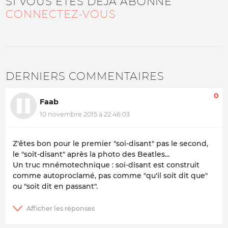
SI VOUS ÊTES DÉJÀ ABONNÉ
CONNECTEZ-VOUS
DERNIERS COMMENTAIRES
0
Faab
10 novembre 2015 à 22:46:03
Z'êtes bon pour le premier "soi-disant" pas le second,
le "soit-disant" après la photo des Beatles...
Un truc mnémotechnique : soi-disant est construit
comme autoproclamé, pas comme "qu'il soit dit que"
ou "soit dit en passant".