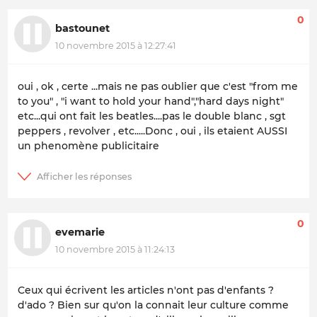
0
bastounet
10 novembre 2015 à 12:27:41
oui , ok , certe ...mais ne pas oublier que c'est "from me
to you" , "i want to hold your hand","hard days night"
etc...qui ont fait les beatles....pas le double blanc , sgt
peppers , revolver , etc.....Donc , oui , ils etaient AUSSI
un phenomène publicitaire
0
evemarie
10 novembre 2015 à 11:24:13
Ceux qui écrivent les articles n'ont pas d'enfants ?
d'ado ? Bien sur qu'on la connait leur culture comme