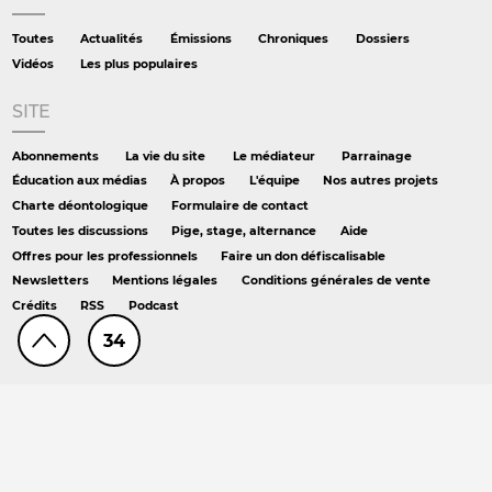
Toutes
Actualités
Émissions
Chroniques
Dossiers
Vidéos
Les plus populaires
SITE
Abonnements
La vie du site
Le médiateur
Parrainage
Éducation aux médias
À propos
L'équipe
Nos autres projets
Charte déontologique
Formulaire de contact
Toutes les discussions
Pige, stage, alternance
Aide
Offres pour les professionnels
Faire un don défiscalisable
Newsletters
Mentions légales
Conditions générales de vente
Crédits
RSS
Podcast
34
AILLEURS
Hors série
DS chez Libé