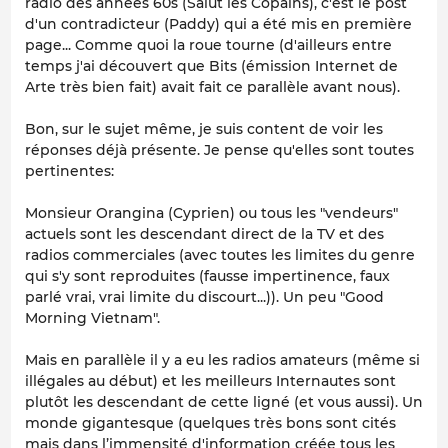
radio des années 60s (Salut les Copains), c'est le post
d'un contradicteur (Paddy) qui a été mis en première
page... Comme quoi la roue tourne (d'ailleurs entre
temps j'ai découvert que Bits (émission Internet de
Arte très bien fait) avait fait ce parallèle avant nous).
Bon, sur le sujet même, je suis content de voir les
réponses déjà présente. Je pense qu'elles sont toutes
pertinentes:
Monsieur Orangina (Cyprien) ou tous les "vendeurs"
actuels sont les descendant direct de la TV et des
radios commerciales (avec toutes les limites du genre
qui s'y sont reproduites (fausse impertinence, faux
parlé vrai, vrai limite du discourt...)). Un peu "Good
Morning Vietnam".
Mais en parallèle il y a eu les radios amateurs (même si
illégales au début) et les meilleurs Internautes sont
plutôt les descendant de cette ligné (et vous aussi). Un
monde gigantesque (quelques très bons sont cités
mais dans l’immensité d'information créée tous les