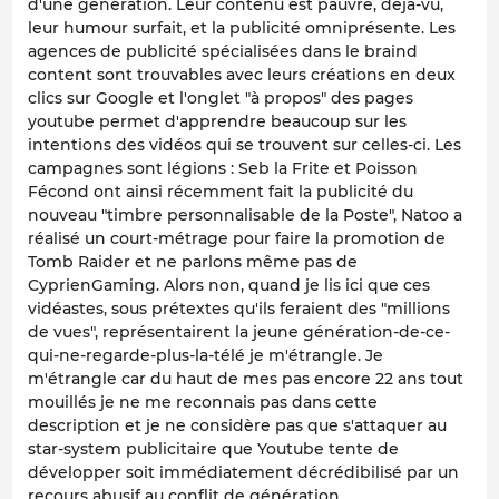
d'une génération. Leur contenu est pauvre, déjà-vu,
leur humour surfait, et la publicité omniprésente. Les
agences de publicité spécialisées dans le braind
content sont trouvables avec leurs créations en deux
clics sur Google et l'onglet "à propos" des pages
youtube permet d'apprendre beaucoup sur les
intentions des vidéos qui se trouvent sur celles-ci. Les
campagnes sont légions : Seb la Frite et Poisson
Fécond ont ainsi récemment fait la publicité du
nouveau "timbre personnalisable de la Poste", Natoo a
réalisé un court-métrage pour faire la promotion de
Tomb Raider et ne parlons même pas de
CyprienGaming. Alors non, quand je lis ici que ces
vidéastes, sous prétextes qu'ils feraient des "millions
de vues", représentairent la jeune génération-de-ce-
qui-ne-regarde-plus-la-télé je m'étrangle. Je
m'étrangle car du haut de mes pas encore 22 ans tout
mouillés je ne me reconnais pas dans cette
description et je ne considère pas que s'attaquer au
star-system publicitaire que Youtube tente de
développer soit immédiatement décrédibilisé par un
recours abusif au conflit de génération.