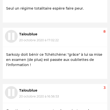
Seul un régime totalitaire espère faire peur.
8
Taloublue
20 octobre 2020 à 17:02:22
Sarkozy doit bénir ce Tchétchène: "grâce" à lui sa mise
en examen (de plus) est passée aux oubliettes de
l'information !
3
Taloublue
20 octobre 2020 à 16:56:53