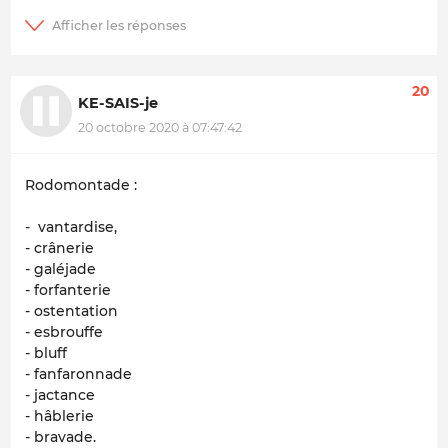
20
KE-SAIS-je
20 octobre 2020 à 07:47:42
Rodomontade :
- vantardise,
- crânerie
- galéjade
- forfanterie
- ostentation
- esbrouffe
- bluff
- fanfaronnade
- jactance
- hâblerie
- bravade.