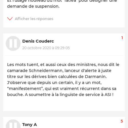
Et l'usage nouveau du mot "fatwa" pour désigner une
demande de suspension.
1
Denis Couderc
20 octobre 2020 à 09:29:05
Les mots tuent, et aussi ceux des ministres, nous dit le
camarade Schneidermann, lanceur d'alerte à juste
titre sur les dérives bien calculées de Darmanin.
J'observe que depuis un certain, il y a un mot,
“manifestement”, qui est vraiment récurrent dans sa
bouche. A soumettre à la linguiste de service à ASI !
5
Tony A