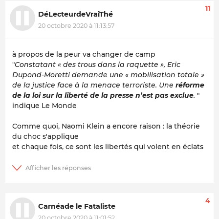
11
DéLecteurdeVraiThé
20 octobre 2020 à 11:13:57
à propos de la peur va changer de camp
"
Constatant « des trous dans la raquette », Eric
Dupond-Moretti demande une « mobilisation totale »
de la justice face à la menace terroriste. Une
réforme
de la loi sur la liberté de la presse n’est pas exclue
.
"
indique Le Monde
Comme quoi, Naomi Klein a encore raison : la théorie
du choc s'applique
et chaque fois, ce sont les libertés qui volent en éclats
4
Carnéade le Fataliste
20 octobre 2020 à 11:01:52