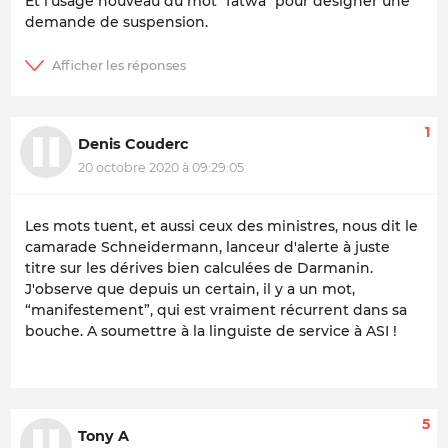
Et l'usage nouveau du mot "fatwa" pour désigner une
demande de suspension.
1
Denis Couderc
20 octobre 2020 à 09:29:05
Les mots tuent, et aussi ceux des ministres, nous dit le
camarade Schneidermann, lanceur d'alerte à juste
titre sur les dérives bien calculées de Darmanin.
J'observe que depuis un certain, il y a un mot,
“manifestement”, qui est vraiment récurrent dans sa
bouche. A soumettre à la linguiste de service à ASI !
5
Tony A