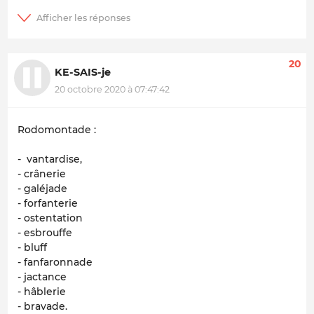
20
KE-SAIS-je
20 octobre 2020 à 07:47:42
Rodomontade :
- vantardise,
- crânerie
- galéjade
- forfanterie
- ostentation
- esbrouffe
- bluff
- fanfaronnade
- jactance
- hâblerie
- bravade.