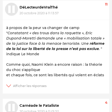
11
DéLecteurdeVraiThé
20 octobre 2020 à 11:13:57
à propos de la peur va changer de camp
"
Constatant « des trous dans la raquette », Eric
Dupond-Moretti demande une « mobilisation totale »
de la justice face à la menace terroriste. Une
réforme
de la loi sur la liberté de la presse n’est pas exclue
.
"
indique Le Monde
Comme quoi, Naomi Klein a encore raison : la théorie
du choc s'applique
et chaque fois, ce sont les libertés qui volent en éclats
4
Carnéade le Fataliste
20 octobre 2020 à 11:01:52