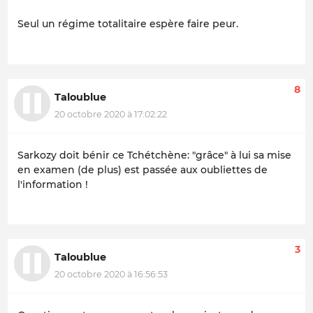
Seul un régime totalitaire espère faire peur.
8
Taloublue
20 octobre 2020 à 17:02:22
Sarkozy doit bénir ce Tchétchène: "grâce" à lui sa mise
en examen (de plus) est passée aux oubliettes de
l'information !
3
Taloublue
20 octobre 2020 à 16:56:53