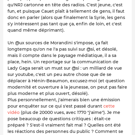
qu'NRJ cartonne en tête des radios. C'est jeune, c'est
fun, et puisque Cauet plaît à tellement de gens, il faut
donc
en parler (alors que finalement la Syrie, les gens
s'y intéressent pas tant que ça, enfin de loin, et c'est
quand même déprimant).
Un @ux sources de Morandini s'impose, ça fait
longtemps qu'on ne l'a pas suivi sur @si, et désolé,
mais il compte dans le paysage médiatique, il a sa
place, hein. Un reportage sur la communication de
Lady Gaga serait un must sur @si : un milliard de vue
sur youtube, c'est un peu autre chose que de se
déplacer à Hénin-Beaumon, excusez-moi (et question
modernité et ouverture à la jeunesse, on peut pas faire
plus moderne et plus ouvert, désolé).
Plus personnellement, j'aimerais bien une émission
pour enquêter sur ce qui s'est passé durant
cette
vidéo
(plus de 20000 vues, avec 1770 "j'aime"). Je me
pose beaucoup de questions
critiques
: était-ce
préparé ? S'est-il vraiment fait mal ? Quelles ont été
les réactions des personnes du public ? Comment se