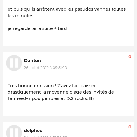
et puis qu'ils arrêtent avec les pseudos vannes toutes
les minutes
je regarderai la suite + tard
0
Danton
26 juillet 2012 à 09:51:10
Trés bonne émission ! Z'avez fait baisser
drastiquement la moyenne d'age des invités de
l'année.Mr poulpe rules et D.S rocks. B)
0
delphes