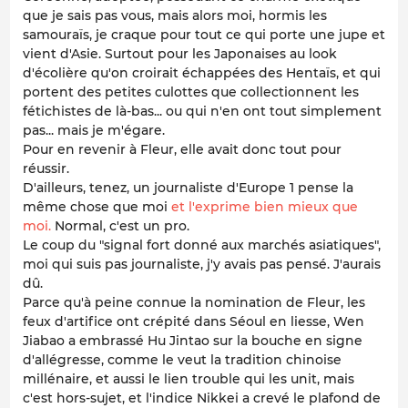
que je sais pas vous, mais alors moi, hormis les
samouraïs, je craque pour tout ce qui porte une jupe et
vient d'Asie. Surtout pour les Japonaises au look
d'écolière qu'on croirait échappées des Hentaïs, et qui
portent des petites culottes que collectionnent les
fétichistes de là-bas... ou qui n'en ont tout simplement
pas... mais je m'égare.
Pour en revenir à Fleur, elle avait donc tout pour
réussir.
D'ailleurs, tenez, un journaliste d'Europe 1 pense la
même chose que moi
et l'exprime bien mieux que
moi.
Normal, c'est un pro.
Le coup du "signal fort donné aux marchés asiatiques",
moi qui suis pas journaliste, j'y avais pas pensé. J'aurais
dû.
Parce qu'à peine connue la nomination de Fleur, les
feux d'artifice ont crépité dans Séoul en liesse, Wen
Jiabao a embrassé Hu Jintao sur la bouche en signe
d'allégresse, comme le veut la tradition chinoise
millénaire, et aussi le lien trouble qui les unit, mais
c'est hors-sujet, et l'indice Nikkei a crevé le plafond de