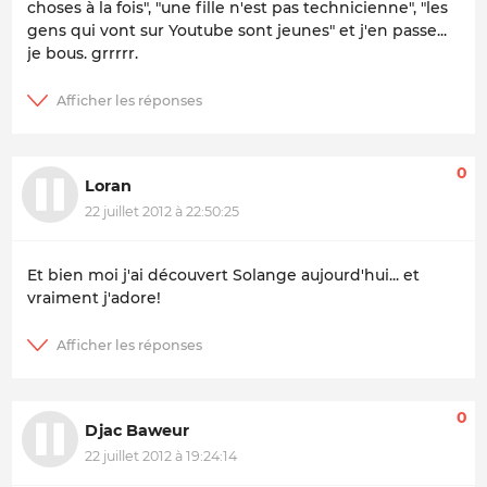
choses à la fois", "une fille n'est pas technicienne", "les
gens qui vont sur Youtube sont jeunes" et j'en passe...
je bous. grrrrr.
0
Loran
22 juillet 2012 à 22:50:25
Et bien moi j'ai découvert Solange aujourd'hui... et
vraiment j'adore!
0
Djac Baweur
22 juillet 2012 à 19:24:14