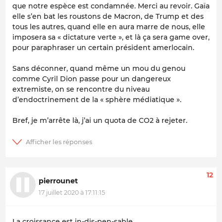
que notre espèce est condamnée. Merci au revoir. Gaïa
elle s’en bat les roustons de Macron, de Trump et des
tous les autres, quand elle en aura marre de nous, elle
imposera sa « dictature verte », et là ça sera game over,
pour paraphraser un certain président amerlocain.
Sans déconner, quand même un mou du genou
comme Cyril Dion passe pour un dangereux
extremiste, on se rencontre du niveau
d’endoctrinement de la « sphère médiatique ».
Bref, je m’arrête là, j’ai un quota de CO2 à rejeter.
12
pierrounet
17 juillet 2020 à 17:11:15
La croissance est in-dis-pen-sable...