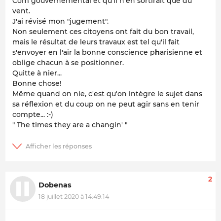
Com gouvernemental et qu'il n'en sortirait que du
vent.
J'ai révisé mon "jugement".
Non seulement ces citoyens ont fait du bon travail,
mais le résultat de leurs travaux est tel qu'il fait
s'envoyer en l'air la bonne conscience p
h
arisienne et
oblige chacun à se positionner.
Quitte à nier...
Bonne chose!
Même quand on nie, c'est qu'on intègre le sujet dans
sa réflexion et du coup on ne peut agir sans en tenir
compte... :-)
" The times they are a changin' "
2
Dobenas
18 juillet 2020 à 14:49:14