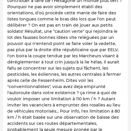
contribuer à faire de l'Héxagone un monde plus vert ?
Pourquoi ne pas avoir simplement établi des
orientations, d'où procède cette manie de faire des
listes longues comme le bras dès lors que l'on peut
délibérer ? On est pas en train de jouer aux petits
soldats! Résultat, une "caution verte" qui rejoindra le
lot des fausses bonnes idées vite reléguées par un
pouvoir qui n'entend point se faire voler la vedette,
pas plus par la droite dite républicaine que par EELV,
l'on boira la coupe tendue par les Marcheurs visant à
déréglementer à tout crin jusqu'à la lie hélas. Il aurait
fallu se concentrer sur les sujets qui fâchent, les
pesticides, les éoliennes, les autres centrales à fermer
après celle de Fessenheim. Dites voir les
"conventionnalistes", vous avez deja emprunté
l'autoroute dans votre existence ? ça rime à quoi de
vouloir imposer une limitation à 110 km / h ? Autant
inviter les vacanciers à emprunter des rosalies au lieu
de véhicules motorisés... Pour info, l'ex limitation à 80
km / h était basée sur une observation de baisse des
accidents sur ces routes départementales,
probablement la seule mesure pronée par le