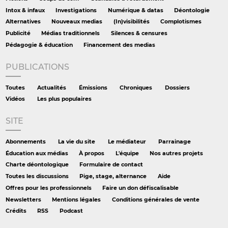
Intox & infaux
Investigations
Numérique & datas
Déontologie
Alternatives
Nouveaux medias
(In)visibilités
Complotismes
Publicité
Médias traditionnels
Silences & censures
Pédagogie & éducation
Financement des medias
PUBLICATIONS
Toutes
Actualités
Émissions
Chroniques
Dossiers
Vidéos
Les plus populaires
SITE
Abonnements
La vie du site
Le médiateur
Parrainage
Éducation aux médias
À propos
L'équipe
Nos autres projets
Charte déontologique
Formulaire de contact
Toutes les discussions
Pige, stage, alternance
Aide
Offres pour les professionnels
Faire un don défiscalisable
Newsletters
Mentions légales
Conditions générales de vente
Crédits
RSS
Podcast