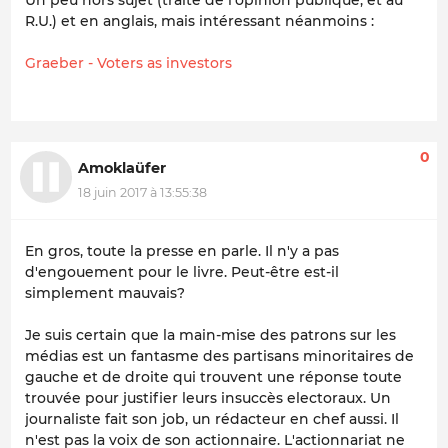
Un peu hors sujet (traite de l'opinion publique, et au
R.U.) et en anglais, mais intéressant néanmoins :
Graeber - Voters as investors
0
Amoklaüfer
18 juin 2017 à 13:55:38
En gros, toute la presse en parle. Il n'y a pas
d'engouement pour le livre. Peut-être est-il
simplement mauvais?
Je suis certain que la main-mise des patrons sur les
médias est un fantasme des partisans minoritaires de
gauche et de droite qui trouvent une réponse toute
trouvée pour justifier leurs insuccès electoraux. Un
journaliste fait son job, un rédacteur en chef aussi. Il
n'est pas la voix de son actionnaire. L'actionnariat ne