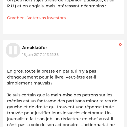
Un peu hors sujet (traite de l'opinion publique, et au
R.U.) et en anglais, mais intéressant néanmoins :
Graeber - Voters as investors
0
Amoklaüfer
18 juin 2017 à 13:55:38
En gros, toute la presse en parle. Il n'y a pas
d'engouement pour le livre. Peut-être est-il
simplement mauvais?
Je suis certain que la main-mise des patrons sur les
médias est un fantasme des partisans minoritaires de
gauche et de droite qui trouvent une réponse toute
trouvée pour justifier leurs insuccès electoraux. Un
journaliste fait son job, un rédacteur en chef aussi. Il
n'est pas la voix de son actionnaire. L'actionnariat ne