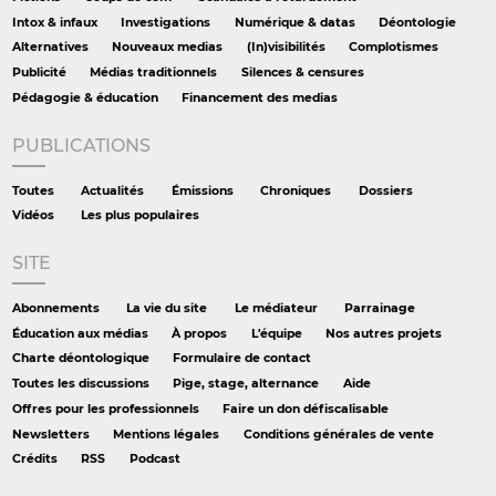
Intox & infaux
Investigations
Numérique & datas
Déontologie
Alternatives
Nouveaux medias
(In)visibilités
Complotismes
Publicité
Médias traditionnels
Silences & censures
Pédagogie & éducation
Financement des medias
PUBLICATIONS
Toutes
Actualités
Émissions
Chroniques
Dossiers
Vidéos
Les plus populaires
SITE
Abonnements
La vie du site
Le médiateur
Parrainage
Éducation aux médias
À propos
L'équipe
Nos autres projets
Charte déontologique
Formulaire de contact
Toutes les discussions
Pige, stage, alternance
Aide
Offres pour les professionnels
Faire un don défiscalisable
Newsletters
Mentions légales
Conditions générales de vente
Crédits
RSS
Podcast