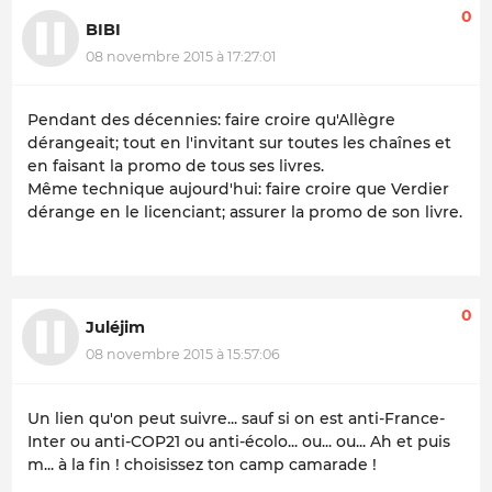
0
BIBI
08 novembre 2015 à 17:27:01
Pendant des décennies: faire croire qu'Allègre
dérangeait; tout en l'invitant sur toutes les chaînes et
en faisant la promo de tous ses livres.
Même technique aujourd'hui: faire croire que Verdier
dérange en le licenciant; assurer la promo de son livre.
0
Juléjim
08 novembre 2015 à 15:57:06
Un lien qu'on peut suivre... sauf si on est anti-France-
Inter ou anti-COP21 ou anti-écolo... ou... ou... Ah et puis
m... à la fin ! choisissez ton camp camarade !