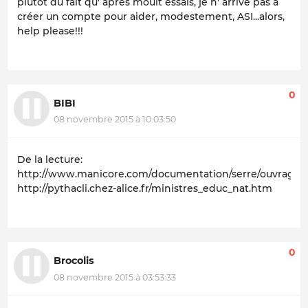
plutôt du fait qu' après moult essais, je n' arrive pas à
créer un compte pour aider, modestement, ASI...alors,
help please!!!
0
BIBI
08 novembre 2015 à 10:03:50
De la lecture:
http://www.manicore.com/documentation/serre/ouvrages/
http://pythacli.chez-alice.fr/ministres_educ_nat.htm
0
Brocolis
08 novembre 2015 à 03:53:33