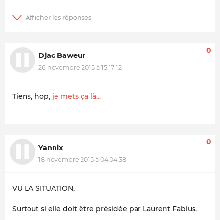
0
Djac Baweur
26 novembre 2015 à 15:17:12
Tiens, hop,
je mets ça là...
0
Yannix
18 novembre 2015 à 04:04:38
VU LA SITUATION,
Surtout si elle doit être présidée par Laurent Fabius,