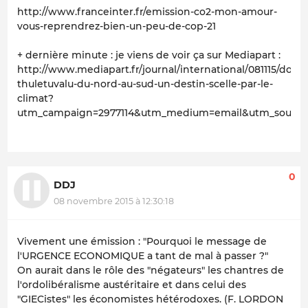
http://www.franceinter.fr/emission-co2-mon-amour-
vous-reprendrez-bien-un-peu-de-cop-21
+ dernière minute : je viens de voir ça sur Mediapart :
http://www.mediapart.fr/journal/international/081115/docu
thuletuvalu-du-nord-au-sud-un-destin-scelle-par-le-
climat?
utm_campaign=2977114&utm_medium=email&utm_source=
0
DDJ
08 novembre 2015 à 12:30:18
Vivement une émission : "Pourquoi le message de
l'URGENCE ECONOMIQUE a tant de mal à passer ?"
On aurait dans le rôle des "négateurs" les chantres de
l'ordolibéralisme austéritaire et dans celui des
"GIECistes" les économistes hétérodoxes. (F. LORDON