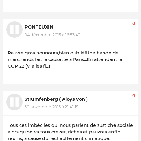
0
PONTEUXIN
04 décembre 2015 à 16:53:42
Pauvre gros nounours,bien oublié!Une bande de
marchands fait la causette à Paris...En attendant la
COP 22 (v'la les fl...)
0
Strumfenberg ( Aloys von )
30 novembre 2015 à 21:41:19
Tous ces imbéciles qui nous parlent de zustiche sociale
alors qu'on va tous crever, riches et pauvres enfin
réunis, à cause du réchauffement climatique.