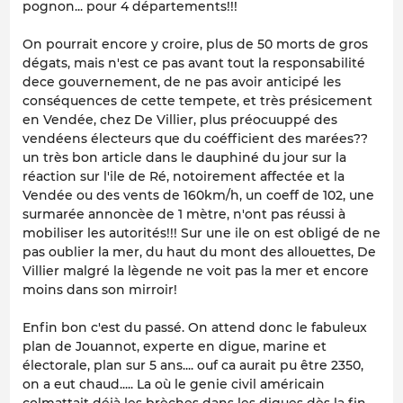
pognon... pour 4 départements!!!
On pourrait encore y croire, plus de 50 morts de gros
dégats, mais n'est ce pas avant tout la responsabilité
dece gouvernement, de ne pas avoir anticipé les
conséquences de cette tempete, et très présicement
en Vendée, chez De Villier, plus préocuuppé des
vendéens électeurs que du coéfficient des marées??
un très bon article dans le dauphiné du jour sur la
réaction sur l'ile de Ré, notoirement affectée et la
Vendée ou des vents de 160km/h, un coeff de 102, une
surmarée annoncèe de 1 mètre, n'ont pas réussi à
mobiliser les autorités!!! Sur une ile on est obligé de ne
pas oublier la mer, du haut du mont des allouettes, De
Villier malgré la lègende ne voit pas la mer et encore
moins dans son mirroir!
Enfin bon c'est du passé. On attend donc le fabuleux
plan de Jouannot, experte en digue, marine et
électorale, plan sur 5 ans.... ouf ca aurait pu être 2350,
on a eut chaud..... La où le genie civil américain
colmattait déjà les brèches dans les digues dès la fin