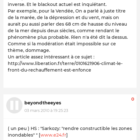
inverse. Et le blackout actuel est inquiétant.
Par exemple, pour la Vendée, On a parlé à juste titre
de la marée, de la dépression et du vent, mais on
aurait pu aussi parler des 68 cm de hausse du niveau
de la mer depuis deux siècles, comme rendant le
phénomène plus probable. Rien n'a été dit la dessus.
Comme si la modération était impossible sur ce
thème, dommage.
Un article assez intéressant à ce sujet :
http://www.liberation.fr/terre/0101621906-climat-le-
front-du-rechauffement-est-enfonce
0
beyondtheeyes
03 mars 2010 à 19:25:23
( un peu ) HS : "Sarkozy: "rendre constructible les zones
inondables" " [
www.e24.fr
]