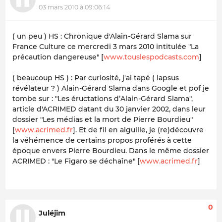
03 mars 2010 à 09:06:14
( un peu ) HS : Chronique d'Alain-Gérard Slama sur
France Culture ce mercredi 3 mars 2010 intitulée "La
précaution dangereuse" [
www.touslespodcasts.com
]
( beaucoup HS ) : Par curiosité, j'ai tapé ( lapsus
révélateur ? )
Alain-Gérard Slama
dans Google et pof je
tombe sur : "Les éructations d’Alain-Gérard Slama",
article d'ACRIMED datant du 30 janvier 2002, dans leur
dossier "Les médias et la mort de Pierre Bourdieu"
[
www.acrimed.fr
]. Et de fil en aiguille, je (re)découvre
la véhémence de certains propos proférés à cette
époque envers Pierre Bourdieu. Dans le même dossier
ACRIMED : "Le Figaro se déchaîne" [
www.acrimed.fr
]
0
Juléjim