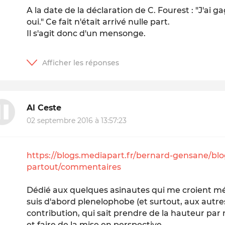
A la date de la déclaration de C. Fourest : "J'ai
oui." Ce fait n'était arrivé nulle part.
Il s'agit donc d'un mensonge.
Al Ceste
02 septembre 2016 à 13:57:23
https://blogs.mediapart.fr/bernard-gensane/blog
partout/commentaires
Dédié aux quelques asinautes qui me croient m
suis d'abord plenelophobe (et surtout, aux autr
contribution, qui sait prendre de la hauteur par 
et faire de la mise en perspective.