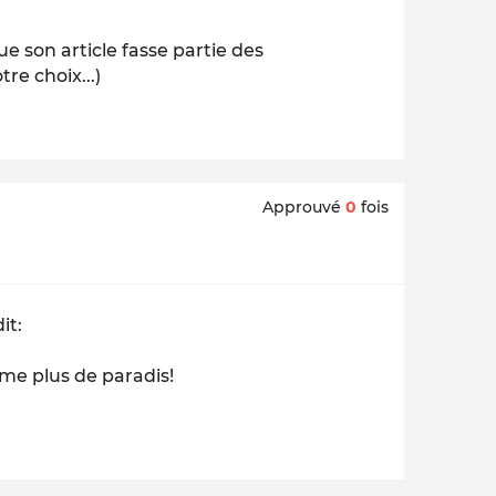
ue son article fasse partie des
tre choix
...)
Approuvé
0
fois
it:
ême plus de paradis!