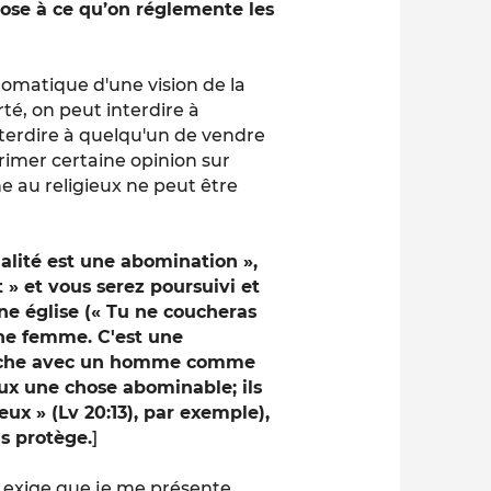
pose à ce qu’on réglemente les
tomatique d'une vision de la
rté, on peut interdire à
terdire à quelqu'un de vendre
rimer certaine opinion sur
he au religieux ne peut être
alité est une abomination »,
 » et vous serez poursuivi et
ne église (« Tu ne coucheras
e femme. C'est une
couche avec un homme comme
ux une chose abominable; ils
ux » (Lv 20:13), par exemple),
us protège.
]
i exige que je me présente