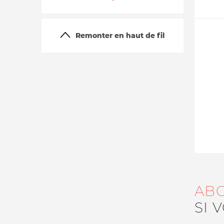
Remonter en haut de fil
La vie du site
AB
SI 