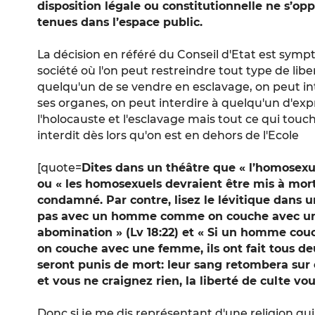
disposition légale ou constitutionnelle ne s’op
tenues dans l’espace public.
La décision en référé du Conseil d'Etat est symp
société où l'on peut restreindre tout type de libe
quelqu'un de se vendre en esclavage, on peut in
ses organes, on peut interdire à quelqu'un d'exp
l'holocauste et l'esclavage mais tout ce qui touc
interdit dès lors qu'on est en dehors de l'Ecole
[quote=
Dites dans un théâtre que « l’homosexu
ou « les homosexuels devraient être mis à mort
condamné. Par contre, lisez le lévitique dans u
pas avec un homme comme on couche avec un
abomination » (Lv 18:22) et « Si un homme 
on couche avec une femme, ils ont fait tous de
seront punis de mort: leur sang retombera sur e
et vous ne craignez rien, la liberté de culte vo
Donc si je me dis représentant d'une religion qu