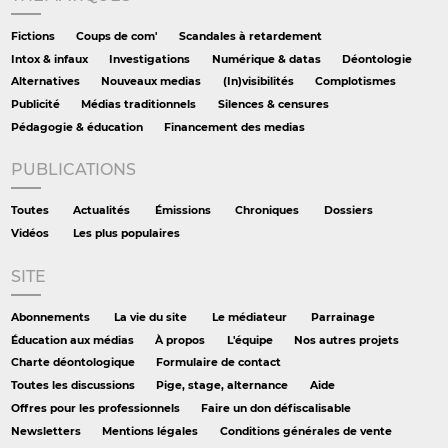
Fictions
Coups de com'
Scandales à retardement
Intox & infaux
Investigations
Numérique & datas
Déontologie
Alternatives
Nouveaux medias
(In)visibilités
Complotismes
Publicité
Médias traditionnels
Silences & censures
Pédagogie & éducation
Financement des medias
PUBLICATIONS
Toutes
Actualités
Émissions
Chroniques
Dossiers
Vidéos
Les plus populaires
SITE
Abonnements
La vie du site
Le médiateur
Parrainage
Éducation aux médias
À propos
L'équipe
Nos autres projets
Charte déontologique
Formulaire de contact
Toutes les discussions
Pige, stage, alternance
Aide
Offres pour les professionnels
Faire un don défiscalisable
Newsletters
Mentions légales
Conditions générales de vente