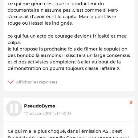
ce qui me gêne c'est que le 'producteur du
documentaire n'assume pas .C'est comme si Marx
s'excusait d'avoir écrit le capital Mao le petit livre
rouge ou Hessel les indignés.
ce qui fut un acte de courage devient frilosité et mea
culpa.
je lui propose la prochaine fois de filmer la copulation
des bonobo là au moins il suscitera un large consensus
et ci des activistes s'emploient à aller au bout de la
démonstration on pourra toujours classé l'affaire X
0
PseudoByme
17 octobre 2011 à 14:45:33
Ce qui m'a le plus choqué, dans l'émission ASI, c'est
l'opiniâtreté avec laquelle Cros veut cantonner ce qu'il