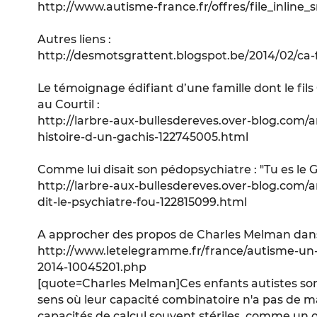
http://www.autisme-france.fr/offres/file_inline_
Autres liens :
http://desmotsgrattent.blogspot.be/2014/02/ca-
Le témoignage édifiant d’une famille dont le fil
au Courtil :
http://larbre-aux-bullesdereves.over-blog.com/art
histoire-d-un-gachis-122745005.html
Comme lui disait son pédopsychiatre : "Tu es le 
http://larbre-aux-bullesdereves.over-blog.com/ar
dit-le-psychiatre-fou-122815099.html
A approcher des propos de Charles Melman dan
http://www.letelegramme.fr/france/autisme-un-
2014-10045201.php
[quote=Charles Melman]Ces enfants autistes s
sens où leur capacité combinatoire n'a pas de maît
capacités de calcul souvent stériles, comme un o