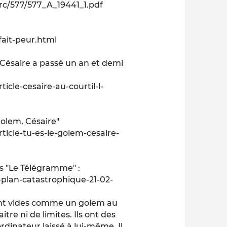
src/577/577_A_19441_1.pdf
fait-peur.html
s Césaire a passé un an et demi
icle-cesaire-au-courtil-l-
Golem, Césaire"
ticle-tu-es-le-golem-cesaire-
s "Le Télégramme" :
plan-catastrophique-21-02-
ont vides comme un golem au
re ni de limites. Ils ont des
rdinateur laissé à lui-même. Il