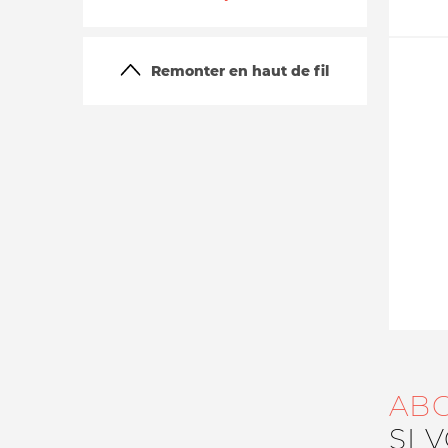
Remonter en haut de fil
La vie du site
AB
SI 