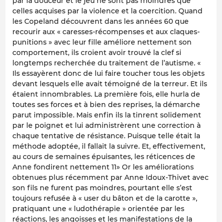
par la douceur et le jeu ne sont pas moindres que
celles acquises par la violence et la coercition. Quand
les Copeland découvrent dans les années 60 que
recourir aux « caresses-récompenses et aux claques-
punitions » avec leur fille améliore nettement son
comportement, ils croient avoir trouvé la clef si
longtemps recherchée du traitement de l’autisme. «
Ils essayèrent donc de lui faire toucher tous les objets
devant lesquels elle avait témoigné de la terreur. Et ils
étaient innombrables. La première fois, elle hurla de
toutes ses forces et à bien des reprises, la démarche
parut impossible. Mais enfin ils la tinrent solidement
par le poignet et lui administrèrent une correction à
chaque tentative de résistance. Puisque telle était la
méthode adoptée, il fallait la suivre. Et, effectivement,
au cours de semaines épuisantes, les réticences de
Anne fondirent nettement 11» Or les améliorations
obtenues plus récemment par Anne Idoux-Thivet avec
son fils ne furent pas moindres, pourtant elle s’est
toujours refusée à « user du bâton et de la carotte »,
pratiquant une « ludothérapie » orientée par les
réactions, les angoisses et les manifestations de la