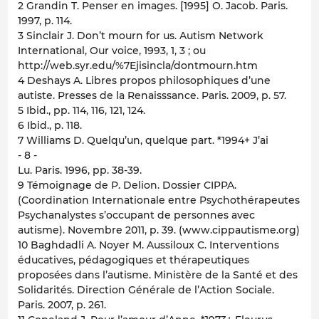
2 Grandin T. Penser en images. [1995] O. Jacob. Paris.
1997, p. 114.
3 Sinclair J. Don’t mourn for us. Autism Network
International, Our voice, 1993, 1, 3 ; ou
http://web.syr.edu/%7Ejisincla/dontmourn.htm
4 Deshays A. Libres propos philosophiques d’une
autiste. Presses de la Renaisssance. Paris. 2009, p. 57.
5 Ibid., pp. 114, 116, 121, 124.
6 Ibid., p. 118.
7 Williams D. Quelqu’un, quelque part. *1994+ J’ai
- 8 -
Lu. Paris. 1996, pp. 38-39.
9 Témoignage de P. Delion. Dossier CIPPA.
(Coordination Internationale entre Psychothérapeutes
Psychanalystes s’occupant de personnes avec
autisme). Novembre 2011, p. 39. (www.cippautisme.org)
10 Baghdadli A. Noyer M. Aussiloux C. Interventions
éducatives, pédagogiques et thérapeutiques
proposées dans l’autisme. Ministère de la Santé et des
Solidarités. Direction Générale de l’Action Sociale.
Paris. 2007, p. 261.