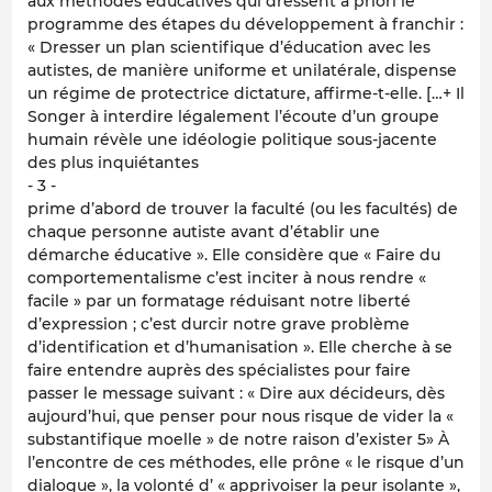
aux méthodes éducatives qui dressent a priori le
programme des étapes du développement à franchir :
« Dresser un plan scientifique d’éducation avec les
autistes, de manière uniforme et unilatérale, dispense
un régime de protectrice dictature, affirme-t-elle. […+ Il
Songer à interdire légalement l’écoute d’un groupe
humain révèle une idéologie politique sous-jacente
des plus inquiétantes
- 3 -
prime d’abord de trouver la faculté (ou les facultés) de
chaque personne autiste avant d’établir une
démarche éducative ». Elle considère que « Faire du
comportementalisme c’est inciter à nous rendre «
facile » par un formatage réduisant notre liberté
d’expression ; c’est durcir notre grave problème
d’identification et d’humanisation ». Elle cherche à se
faire entendre auprès des spécialistes pour faire
passer le message suivant : « Dire aux décideurs, dès
aujourd’hui, que penser pour nous risque de vider la «
substantifique moelle » de notre raison d’exister 5» À
l’encontre de ces méthodes, elle prône « le risque d’un
dialogue », la volonté d’ « apprivoiser la peur isolante »,