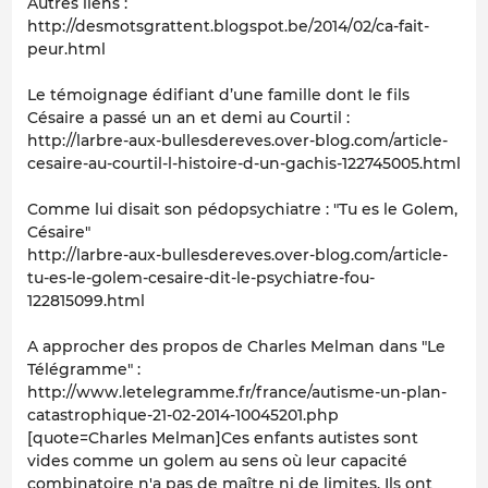
Autres liens :
http://desmotsgrattent.blogspot.be/2014/02/ca-fait-
peur.html
Le témoignage édifiant d’une famille dont le fils
Césaire a passé un an et demi au Courtil :
http://larbre-aux-bullesdereves.over-blog.com/article-
cesaire-au-courtil-l-histoire-d-un-gachis-122745005.html
Comme lui disait son pédopsychiatre : "Tu es le Golem,
Césaire"
http://larbre-aux-bullesdereves.over-blog.com/article-
tu-es-le-golem-cesaire-dit-le-psychiatre-fou-
122815099.html
A approcher des propos de Charles Melman dans "Le
Télégramme" :
http://www.letelegramme.fr/france/autisme-un-plan-
catastrophique-21-02-2014-10045201.php
[quote=Charles Melman]Ces enfants autistes sont
vides comme un golem au sens où leur capacité
combinatoire n'a pas de maître ni de limites. Ils ont