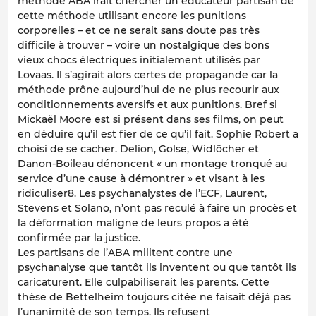
méthode ABA irait chercher un éducateur partisan de
cette méthode utilisant encore les punitions
corporelles – et ce ne serait sans doute pas très
difficile à trouver – voire un nostalgique des bons
vieux chocs électriques initialement utilisés par
Lovaas. Il s’agirait alors certes de propagande car la
méthode prône aujourd’hui de ne plus recourir aux
conditionnements aversifs et aux punitions. Bref si
Mickaël Moore est si présent dans ses films, on peut
en déduire qu’il est fier de ce qu’il fait. Sophie Robert a
choisi de se cacher. Delion, Golse, Widlôcher et
Danon-Boileau dénoncent « un montage tronqué au
service d’une cause à démontrer » et visant à les
ridiculiser8. Les psychanalystes de l’ECF, Laurent,
Stevens et Solano, n’ont pas reculé à faire un procès et
la déformation maligne de leurs propos a été
confirmée par la justice.
Les partisans de l’ABA militent contre une
psychanalyse que tantôt ils inventent ou que tantôt ils
caricaturent. Elle culpabiliserait les parents. Cette
thèse de Bettelheim toujours citée ne faisait déjà pas
l’unanimité de son temps. Ils refusent