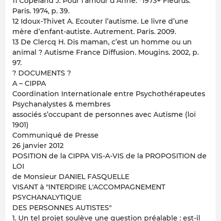
11 Copeland J. Pour l’amour d’Anne. *1973+ Fleurus.
Paris. 1974, p. 39.
12 Idoux-Thivet A. Ecouter l’autisme. Le livre d’une
mère d’enfant-autiste. Autrement. Paris. 2009.
13 De Clercq H. Dis maman, c’est un homme ou un
animal ? Autisme France Diffusion. Mougins. 2002, p.
97.
? DOCUMENTS ?
A – CIPPA
Coordination Internationale entre Psychothérapeutes
Psychanalystes & membres
associés s’occupant de personnes avec Autisme (loi
1901)
Communiqué de Presse
26 janvier 2012
POSITION de la CIPPA VIS-A-VIS de la PROPOSITION de
LOI
de Monsieur DANIEL FASQUELLE
VISANT à "INTERDIRE L'ACCOMPAGNEMENT
PSYCHANALYTIQUE
DES PERSONNES AUTISTES"
1. Un tel projet soulève une question préalable : est-il