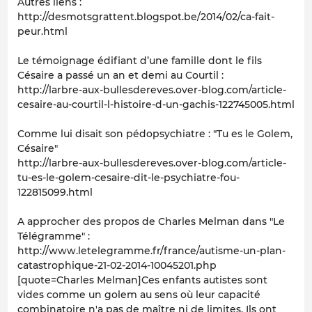
Autres liens :
http://desmotsgrattent.blogspot.be/2014/02/ca-fait-
peur.html
Le témoignage édifiant d’une famille dont le fils
Césaire a passé un an et demi au Courtil :
http://larbre-aux-bullesdereves.over-blog.com/article-
cesaire-au-courtil-l-histoire-d-un-gachis-122745005.html
Comme lui disait son pédopsychiatre : "Tu es le Golem,
Césaire"
http://larbre-aux-bullesdereves.over-blog.com/article-
tu-es-le-golem-cesaire-dit-le-psychiatre-fou-
122815099.html
A approcher des propos de Charles Melman dans "Le
Télégramme" :
http://www.letelegramme.fr/france/autisme-un-plan-
catastrophique-21-02-2014-10045201.php
[quote=Charles Melman]Ces enfants autistes sont
vides comme un golem au sens où leur capacité
combinatoire n'a pas de maître ni de limites. Ils ont