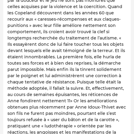
par la douceur et le jeu ne sont pas moindres que
celles acquises par la violence et la coercition. Quand
les Copeland découvrent dans les années 60 que
recourir aux « caresses-récompenses et aux claques-
punitions » avec leur fille améliore nettement son
comportement, ils croient avoir trouvé la clef si
longtemps recherchée du traitement de l’autisme. «
Ils essayèrent donc de lui faire toucher tous les objets
devant lesquels elle avait témoigné de la terreur. Et ils
étaient innombrables. La première fois, elle hurla de
toutes ses forces et à bien des reprises, la démarche
parut impossible. Mais enfin ils la tinrent solidement
par le poignet et lui administrèrent une correction à
chaque tentative de résistance. Puisque telle était la
méthode adoptée, il fallait la suivre. Et, effectivement,
au cours de semaines épuisantes, les réticences de
Anne fondirent nettement 11» Or les améliorations
obtenues plus récemment par Anne Idoux-Thivet avec
son fils ne furent pas moindres, pourtant elle s’est
toujours refusée à « user du bâton et de la carotte »,
pratiquant une « ludothérapie » orientée par les
réactions, les angoisses et les manifestations de la