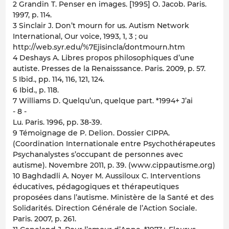
2 Grandin T. Penser en images. [1995] O. Jacob. Paris.
1997, p. 114.
3 Sinclair J. Don’t mourn for us. Autism Network
International, Our voice, 1993, 1, 3 ; ou
http://web.syr.edu/%7Ejisincla/dontmourn.htm
4 Deshays A. Libres propos philosophiques d’une
autiste. Presses de la Renaisssance. Paris. 2009, p. 57.
5 Ibid., pp. 114, 116, 121, 124.
6 Ibid., p. 118.
7 Williams D. Quelqu’un, quelque part. *1994+ J’ai
- 8 -
Lu. Paris. 1996, pp. 38-39.
9 Témoignage de P. Delion. Dossier CIPPA.
(Coordination Internationale entre Psychothérapeutes
Psychanalystes s’occupant de personnes avec
autisme). Novembre 2011, p. 39. (www.cippautisme.org)
10 Baghdadli A. Noyer M. Aussiloux C. Interventions
éducatives, pédagogiques et thérapeutiques
proposées dans l’autisme. Ministère de la Santé et des
Solidarités. Direction Générale de l’Action Sociale.
Paris. 2007, p. 261.