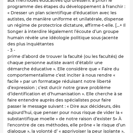
aux méthodes éducatives qui dressent a priori le
programme des étapes du développement à franchir :
« Dresser un plan scientifique d’éducation avec les
autistes, de manière uniforme et unilatérale, dispense
un régime de protectrice dictature, affirme-t-elle. […+ Il
Songer à interdire légalement l’écoute d’un groupe
humain révèle une idéologie politique sous-jacente
des plus inquiétantes
- 3 -
prime d’abord de trouver la faculté (ou les facultés) de
chaque personne autiste avant d’établir une
démarche éducative ». Elle considère que « Faire du
comportementalisme c’est inciter à nous rendre «
facile » par un formatage réduisant notre liberté
d’expression ; c’est durcir notre grave problème
d’identification et d’humanisation ». Elle cherche à se
faire entendre auprès des spécialistes pour faire
passer le message suivant : « Dire aux décideurs, dès
aujourd’hui, que penser pour nous risque de vider la «
substantifique moelle » de notre raison d’exister 5» À
l’encontre de ces méthodes, elle prône « le risque d’un
dialogue », la volonté d’ « apprivoiser la peur isolante »,