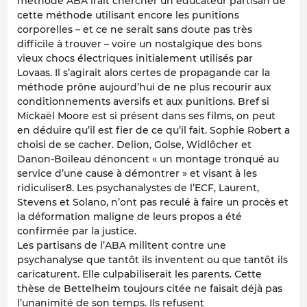
méthode ABA irait chercher un éducateur partisan de
cette méthode utilisant encore les punitions
corporelles – et ce ne serait sans doute pas très
difficile à trouver – voire un nostalgique des bons
vieux chocs électriques initialement utilisés par
Lovaas. Il s’agirait alors certes de propagande car la
méthode prône aujourd’hui de ne plus recourir aux
conditionnements aversifs et aux punitions. Bref si
Mickaël Moore est si présent dans ses films, on peut
en déduire qu’il est fier de ce qu’il fait. Sophie Robert a
choisi de se cacher. Delion, Golse, Widlôcher et
Danon-Boileau dénoncent « un montage tronqué au
service d’une cause à démontrer » et visant à les
ridiculiser8. Les psychanalystes de l’ECF, Laurent,
Stevens et Solano, n’ont pas reculé à faire un procès et
la déformation maligne de leurs propos a été
confirmée par la justice.
Les partisans de l’ABA militent contre une
psychanalyse que tantôt ils inventent ou que tantôt ils
caricaturent. Elle culpabiliserait les parents. Cette
thèse de Bettelheim toujours citée ne faisait déjà pas
l’unanimité de son temps. Ils refusent