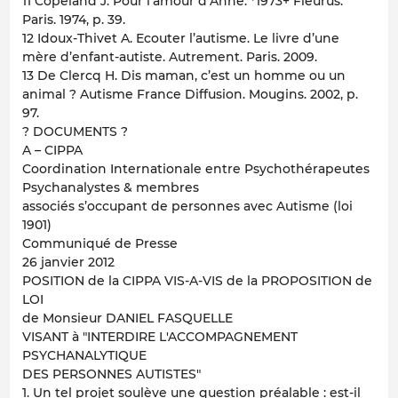
11 Copeland J. Pour l’amour d’Anne. *1973+ Fleurus.
Paris. 1974, p. 39.
12 Idoux-Thivet A. Ecouter l’autisme. Le livre d’une
mère d’enfant-autiste. Autrement. Paris. 2009.
13 De Clercq H. Dis maman, c’est un homme ou un
animal ? Autisme France Diffusion. Mougins. 2002, p.
97.
? DOCUMENTS ?
A – CIPPA
Coordination Internationale entre Psychothérapeutes
Psychanalystes & membres
associés s’occupant de personnes avec Autisme (loi
1901)
Communiqué de Presse
26 janvier 2012
POSITION de la CIPPA VIS-A-VIS de la PROPOSITION de
LOI
de Monsieur DANIEL FASQUELLE
VISANT à "INTERDIRE L'ACCOMPAGNEMENT
PSYCHANALYTIQUE
DES PERSONNES AUTISTES"
1. Un tel projet soulève une question préalable : est-il