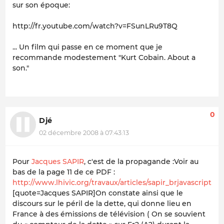
sur son époque:
http://fr.youtube.com/watch?v=FSunLRu9T8Q
... Un film qui passe en ce moment que je
recommande modestement "Kurt Cobain. About a
son."
0
Djé
02 décembre 2008 à 07:43:13
Pour
Jacques SAPIR
, c'est de la propagande :Voir au
bas de la page 11 de ce PDF :
http://www.lhivic.org/travaux/articles/sapir_brjavascript
[quote=Jacques SAPIR]On constate ainsi que le
discours sur le péril de la dette, qui donne lieu en
France à des émissions de télévision ( On se souvient