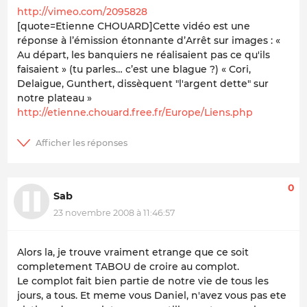
http://vimeo.com/2095828
[quote=Etienne CHOUARD]Cette vidéo est une
réponse à l’émission étonnante d’Arrêt sur images : «
Au départ, les banquiers ne réalisaient pas ce qu'ils
faisaient » (tu parles… c’est une blague ?) « Cori,
Delaigue, Gunthert, dissèquent "l'argent dette" sur
notre plateau »
http://etienne.chouard.free.fr/Europe/Liens.php
0
Sab
23 novembre 2008 à 11:46:57
Alors la, je trouve vraiment etrange que ce soit
completement TABOU de croire au complot.
Le complot fait bien partie de notre vie de tous les
jours, a tous. Et meme vous Daniel, n'avez vous pas ete