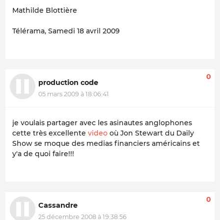
Mathilde Blottière
Télérama, Samedi 18 avril 2009
0
production code
05 mars 2009 à 18:06:41
je voulais partager avec les asinautes anglophones
cette très excellente
video
où Jon Stewart du Daily
Show se moque des medias financiers américains et
y'a de quoi faire!!!
0
Cassandre
25 décembre 2008 à 19:38:56