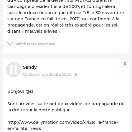
du « compteur de la dette » sur Fr2 (A2) durant la
campagne présidentielle de 2007, et l’on signalera
aussi le « docu-fiction » que diffuse Fr5 le 30 novembre
sur une France en faillite en…2017.) qui confinent à la
propagande, est en réalité très exagéré pour les soi-
disant « mauvais élèves ».
0
Sandy
02 décembre 2008 à 02:59:48
Bonjour @si
Sont arrivées sur le net deux vidéos de propagande de
la droite sur la dette publique.
http://www.dailymotion.com/video/x7l21c_la-france-
en-faillite_news