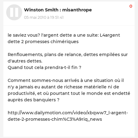
0
Winston Smith : misanthrope
05 mai 2010 à 19:51:41
le saviez vous? l'argent dette a une suite: L4argent
dette 2 promesses chimériques
Renflouements, plans de relance, dettes empilées sur
d'autres dettes.
Quand tout cela prendra-t-il fin ?
Comment sommes-nous arrivés à une situation où il
n'y a jamais eu autant de richesse matérielle ni de
productivité, et où pourtant tout le monde est endetté
auprès des banquiers ?
http://www.dailymotion.com/video/xbqww7_l-argent-
dette-2-promesses-chim%C3%A9riq_news