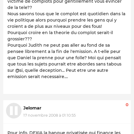
victime de complots pour gentillement vous evincer
de la tele??
Nous savons tous que le complot est quotidien dans la
vie politique alors pourquoi prendre les gens qui y
croient a de plus aux niveaux pour des fous!
Pourquoi croire en la theorie du complot serait-il
grossier???
Pourquoi Judith ne peut pas aller au fond de sa
pensee librement a la fin de l'emission. A t-elle peur
que Daniel la prenne pour une folle? Moi qui pensait
que tous les sujets pourrait etre abordes sans tabous
sur @si, quelle deception... Peut etre une autre
emission serait necessaire....
0
Jelomar
17 novembre 2008 à 01:10:55
Pour info, DEXIA la banque privatisée qui finance les