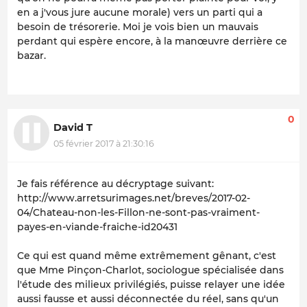
en a j'vous jure aucune morale) vers un parti qui a
besoin de trésorerie. Moi je vois bien un mauvais
perdant qui espère encore, à la manœuvre derrière ce
bazar.
0
David T
05 février 2017 à 21:30:16
Je fais référence au décryptage suivant:
http://www.arretsurimages.net/breves/2017-02-
04/Chateau-non-les-Fillon-ne-sont-pas-vraiment-
payes-en-viande-fraiche-id20431
Ce qui est quand même extrêmement gênant, c'est
que Mme Pinçon-Charlot, sociologue spécialisée dans
l'étude des milieux privilégiés, puisse relayer une idée
aussi fausse et aussi déconnectée du réel, sans qu'un