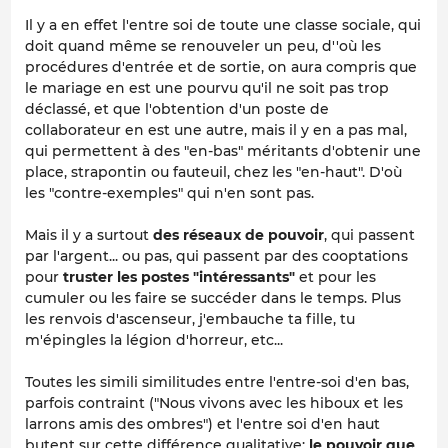
Il y a en effet l'entre soi de toute une classe sociale, qui
doit quand même se renouveler un peu, d''où les
procédures d'entrée et de sortie, on aura compris que
le mariage en est une pourvu qu'il ne soit pas trop
déclassé, et que l'obtention d'un poste de
collaborateur en est une autre, mais il y en a pas mal,
qui permettent à des "en-bas" méritants d'obtenir une
place, strapontin ou fauteuil, chez les "en-haut". D'où
les "contre-exemples" qui n'en sont pas.
Mais il y a surtout
des réseaux de pouvoir
, qui passent
par l'argent... ou pas, qui passent par des cooptations
pour
truster les postes "intéressants"
et pour les
cumuler ou les faire se succéder dans le temps. Plus
les renvois d'ascenseur, j'embauche ta fille, tu
m'épingles la légion d'horreur, etc...
Toutes les simili similitudes entre l'entre-soi d'en bas,
parfois contraint ("Nous vivons avec les hiboux et les
larrons amis des ombres") et l'entre soi d'en haut
butent sur cette différence qualitative:
le pouvoir que