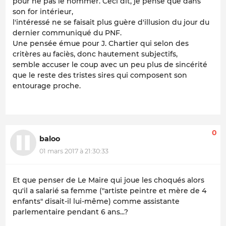
pour ne pas le nommer. Ceci dit, je pense que dans
son for intérieur,
l'intéressé ne se faisait plus guère d'illusion du jour du
dernier communiqué du PNF.
Une pensée émue pour J. Chartier qui selon des
critères au faciès, donc hautement subjectifs,
semble accuser le coup avec un peu plus de sincérité
que le reste des tristes sires qui composent son
entourage proche.
0
baloo
01 mars 2017 à 21:30:33
Et que penser de Le Maire qui joue les choqués alors
qu'il a salarié sa femme ("artiste peintre et mère de 4
enfants" disait-il lui-même) comme assistante
parlementaire pendant 6 ans...?