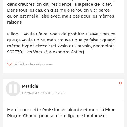
dans d'autres, on dit "résidence" à la place de "cité".
Dans tous les cas, on dissimule le "où on vit", parce
qu'on est mal à l'aise avec, mais pas pour les mêmes
raisons.
Fillon, il voulait faire "voeu de probité". Il savait pas ce
que ça voulait dire, mais trouvait que ça faisait quand
même hyper-classe ! (cf Yvain et Gauvain, Kaamelott,
S02E70, "Les Voeux", Alexandre Astier)
0
Patricia
04 février 2017 à 15:42:28
Merci pour cette émission éclairante et merci à Mme
Pinçon-Charlot pour son intelligence lumineuse.