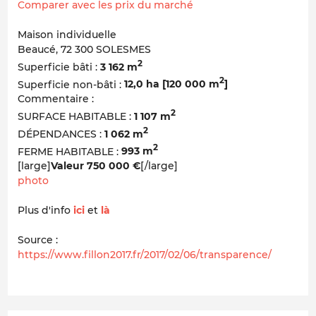
Comparer avec les prix du marché
Maison individuelle
Beaucé, 72 300 SOLESMES
2
Superficie bâti :
3 162 m
2
Superficie non-bâti :
12,0 ha [120 000 m
]
Commentaire :
2
SURFACE HABITABLE :
1 107 m
2
DÉPENDANCES :
1 062 m
2
FERME HABITABLE :
993 m
[large]
Valeur 750 000 €
[/large]
photo
Plus d'info
ici
et
là
Source :
https://www.fillon2017.fr/2017/02/06/transparence/