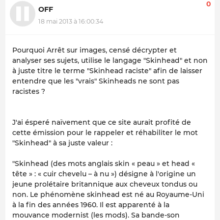
0
OFF
18 mai 2013 à 16:00:34
Pourquoi Arrêt sur images, censé décrypter et
analyser ses sujets, utilise le langage "Skinhead" et non
à juste titre le terme "Skinhead raciste" afin de laisser
entendre que les "vrais" Skinheads ne sont pas
racistes ?
J'ai ésperé naïvement que ce site aurait profité de
cette émission pour le rappeler et réhabiliter le mot
"Skinhead" à sa juste valeur :
"Skinhead (des mots anglais skin « peau » et head «
tête » : « cuir chevelu – à nu ») désigne à l'origine un
jeune prolétaire britannique aux cheveux tondus ou
non. Le phénomène skinhead est né au Royaume-Uni
à la fin des années 1960. Il est apparenté à la
mouvance modernist (les mods). Sa bande-son