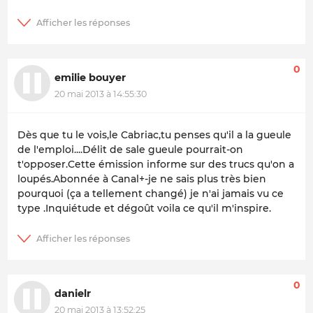
0
emilie bouyer
20 mai 2013 à 14:55:30
Dès que tu le vois,le Cabriac,tu penses qu'il a la gueule
de l'emploi....Délit de sale gueule pourrait-on
t'opposer.Cette émission informe sur des trucs qu'on a
loupés.Abonnée à Canal+-je ne sais plus très bien
pourquoi (ça a tellement changé) je n'ai jamais vu ce
type .Inquiétude et dégoût voila ce qu'il m'inspire.
0
danielr
20 mai 2013 à 13:52:25