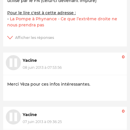
utilisé par le FN (celui-ci devenant impure)
Pour le lire c'est à cette adresse :
-
La Pompe à Phynance - Ce que l’extrême droite ne
nous prendra pas
0
Yacine
08 juin 2013 à 07:53:56
Merci Yèza pour ces infos intéressantes.
0
Yacine
07 juin 2013 à 09:36:25