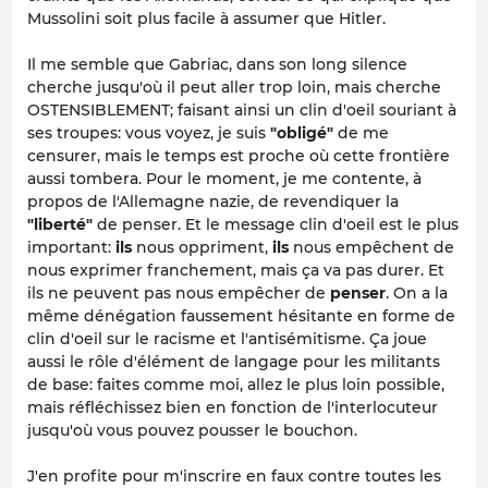
Mussolini soit plus facile à assumer que Hitler.
Il me semble que Gabriac, dans son long silence
cherche jusqu'où il peut aller trop loin, mais cherche
OSTENSIBLEMENT; faisant ainsi un clin d'oeil souriant à
ses troupes: vous voyez, je suis
"obligé"
de me
censurer, mais le temps est proche où cette frontière
aussi tombera. Pour le moment, je me contente, à
propos de l'Allemagne nazie, de revendiquer la
"liberté"
de penser. Et le message clin d'oeil est le plus
important:
ils
nous oppriment,
ils
nous empêchent de
nous exprimer franchement, mais ça va pas durer. Et
ils ne peuvent pas nous empêcher de
penser
. On a la
même dénégation faussement hésitante en forme de
clin d'oeil sur le racisme et l'antisémitisme. Ça joue
aussi le rôle d'élément de langage pour les militants
de base: faites comme moi, allez le plus loin possible,
mais réfléchissez bien en fonction de l'interlocuteur
jusqu'où vous pouvez pousser le bouchon.
J'en profite pour m'inscrire en faux contre toutes les