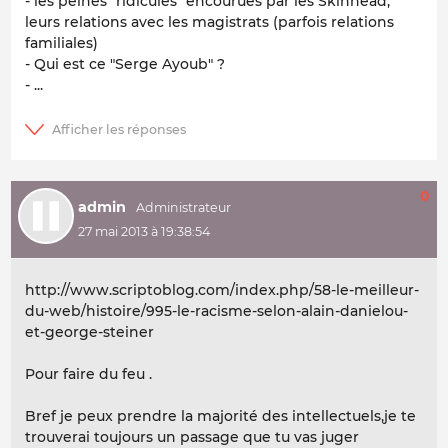
- les peines "ridicules" encourues par les Skinhead,
leurs relations avec les magistrats (parfois relations
familiales)
- Qui est ce "Serge Ayoub" ?
- ...
0
admin
27 mai 2013 à 19:38:54
http://www.scriptoblog.com/index.php/58-le-meilleur-
du-web/histoire/995-le-racisme-selon-alain-danielou-
et-george-steiner
Pour faire du feu .
Bref je peux prendre la majorité des intellectuels,je te
trouverai toujours un passage que tu vas juger