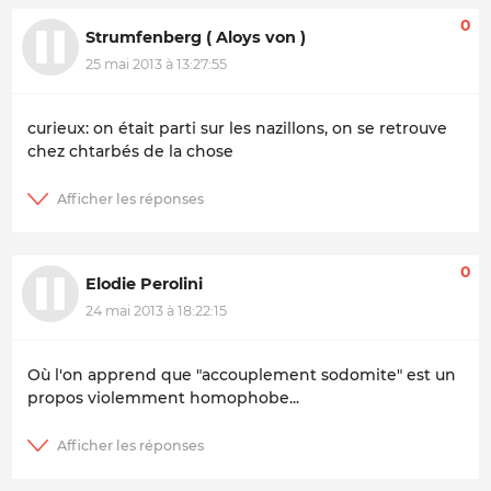
0
Strumfenberg ( Aloys von )
25 mai 2013 à 13:27:55
curieux: on était parti sur les nazillons, on se retrouve
chez chtarbés de la chose
0
Elodie Perolini
24 mai 2013 à 18:22:15
Où l'on apprend que "accouplement sodomite" est un
propos violemment homophobe...