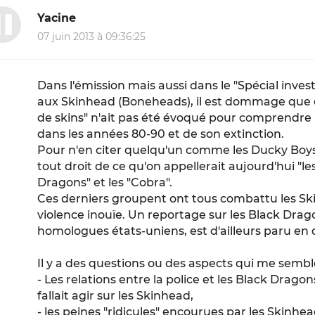
Yacine
07 juin 2013 à 09:36:25
Dans l'émission mais aussi dans le "Spécial inve
aux Skinhead (Boneheads), il est dommage qu
de skins" n'ait pas été évoqué pour comprendr
dans les années 80-90 et de son extinction.
Pour n'en citer quelqu'un comme les Ducky Boy
tout droit de ce qu'on appellerait aujourd'hui "les
Dragons" et les "Cobra".
Ces derniers groupent ont tous combattu les Sk
violence inouïe. Un reportage sur les Black Drago
homologues états-uniens, est d'ailleurs paru en 
Il y a des questions ou des aspects qui me sembl
- Les relations entre la police et les Black Dragons
fallait agir sur les Skinhead,
- les peines "ridicules" encourues par les Skinhead