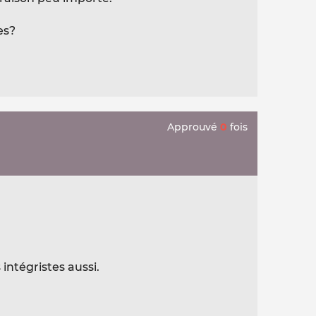
es?
Approuvé
0
fois
intégristes aussi.