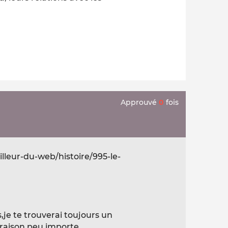
Approuvé
0
fois
lleur-du-web/histoire/995-le-
s,je te trouverai toujours un
 raison peu importe.