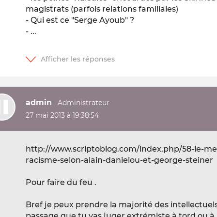
magistrats (parfois relations familiales)
- Qui est ce "Serge Ayoub" ?
- ...
admin
27 mai 2013 à 19:38:54
http://www.scriptoblog.com/index.php/58-le-mei
racisme-selon-alain-danielou-et-george-steiner
Pour faire du feu .
Bref je peux prendre la majorité des intellectuel
passage que tu vas juger extrémiste à tord ou à