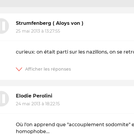
Strumfenberg ( Aloys von )
25 mai 2013 à 13:27:55
curieux: on était parti sur les nazillons, on se r
Elodie Perolini
24 mai 2013 à 18:22:15
Où l'on apprend que "accouplement sodomite" 
homophobe...