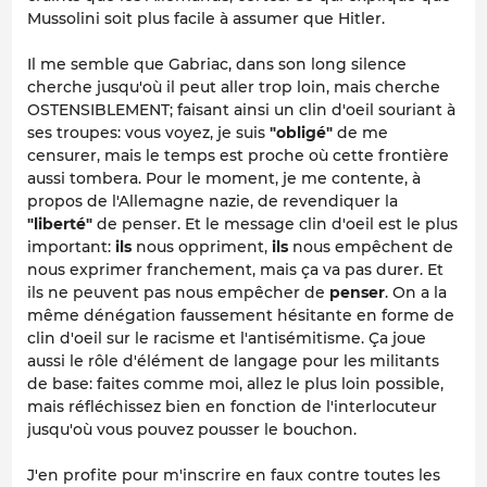
Mussolini soit plus facile à assumer que Hitler.
Il me semble que Gabriac, dans son long silence
cherche jusqu'où il peut aller trop loin, mais cherche
OSTENSIBLEMENT; faisant ainsi un clin d'oeil souriant à
ses troupes: vous voyez, je suis
"obligé"
de me
censurer, mais le temps est proche où cette frontière
aussi tombera. Pour le moment, je me contente, à
propos de l'Allemagne nazie, de revendiquer la
"liberté"
de penser. Et le message clin d'oeil est le plus
important:
ils
nous oppriment,
ils
nous empêchent de
nous exprimer franchement, mais ça va pas durer. Et
ils ne peuvent pas nous empêcher de
penser
. On a la
même dénégation faussement hésitante en forme de
clin d'oeil sur le racisme et l'antisémitisme. Ça joue
aussi le rôle d'élément de langage pour les militants
de base: faites comme moi, allez le plus loin possible,
mais réfléchissez bien en fonction de l'interlocuteur
jusqu'où vous pouvez pousser le bouchon.
J'en profite pour m'inscrire en faux contre toutes les