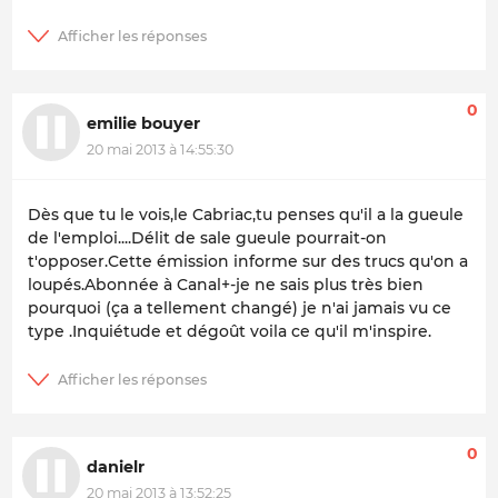
0
emilie bouyer
20 mai 2013 à 14:55:30
Dès que tu le vois,le Cabriac,tu penses qu'il a la gueule
de l'emploi....Délit de sale gueule pourrait-on
t'opposer.Cette émission informe sur des trucs qu'on a
loupés.Abonnée à Canal+-je ne sais plus très bien
pourquoi (ça a tellement changé) je n'ai jamais vu ce
type .Inquiétude et dégoût voila ce qu'il m'inspire.
0
danielr
20 mai 2013 à 13:52:25