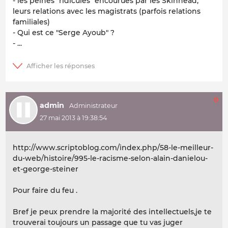
- les peines "ridicules" encourues par les Skinhead,
leurs relations avec les magistrats (parfois relations
familiales)
- Qui est ce "Serge Ayoub" ?
- ...
0
admin
27 mai 2013 à 19:38:54
http://www.scriptoblog.com/index.php/58-le-meilleur-
du-web/histoire/995-le-racisme-selon-alain-danielou-
et-george-steiner
Pour faire du feu .
Bref je peux prendre la majorité des intellectuels,je te
trouverai toujours un passage que tu vas juger