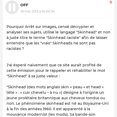
0
OFF
18 mai 2013 à 16:00:34
Pourquoi Arrêt sur images, censé décrypter et
analyser ses sujets, utilise le langage "Skinhead" et non
à juste titre le terme "Skinhead raciste" afin de laisser
entendre que les "vrais" Skinheads ne sont pas
racistes ?
J'ai ésperé naïvement que ce site aurait profité de
cette émission pour le rappeler et réhabiliter le mot
"Skinhead" à sa juste valeur :
"Skinhead (des mots anglais skin « peau » et head «
tête » : « cuir chevelu – à nu ») désigne à l'origine un
jeune prolétaire britannique aux cheveux tondus ou
non. Le phénomène skinhead est né au Royaume-Uni
à la fin des années 1960. Il est apparenté à la
mouvance modernist (les mods). Sa bande-son