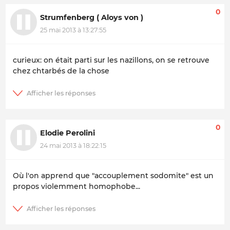
0
Strumfenberg ( Aloys von )
25 mai 2013 à 13:27:55
curieux: on était parti sur les nazillons, on se retrouve
chez chtarbés de la chose
0
Elodie Perolini
24 mai 2013 à 18:22:15
Où l'on apprend que "accouplement sodomite" est un
propos violemment homophobe...