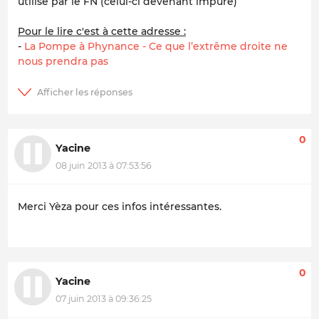
utilisé par le FN (celui-ci devenant impure)
Pour le lire c'est à cette adresse :
-
La Pompe à Phynance - Ce que l’extrême droite ne
nous prendra pas
0
Yacine
08 juin 2013 à 07:53:56
Merci Yèza pour ces infos intéressantes.
0
Yacine
07 juin 2013 à 09:36:25