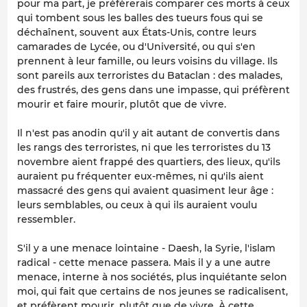
pour ma part, je préfèrerais comparer ces morts à ceux
qui tombent sous les balles des tueurs fous qui se
déchaînent, souvent aux États-Unis, contre leurs
camarades de Lycée, ou d'Université, ou qui s'en
prennent à leur famille, ou leurs voisins du village. Ils
sont pareils aux terroristes du Bataclan : des malades,
des frustrés, des gens dans une impasse, qui préfèrent
mourir et faire mourir, plutôt que de vivre.
Il n'est pas anodin qu'il y ait autant de convertis dans
les rangs des terroristes, ni que les terroristes du 13
novembre aient frappé des quartiers, des lieux, qu'ils
auraient pu fréquenter eux-mêmes, ni qu'ils aient
massacré des gens qui avaient quasiment leur âge :
leurs semblables, ou ceux à qui ils auraient voulu
ressembler.
S'il y a une menace lointaine - Daesh, la Syrie, l'islam
radical - cette menace passera. Mais il y a une autre
menace, interne à nos sociétés, plus inquiétante selon
moi, qui fait que certains de nos jeunes se radicalisent,
et préfèrent mourir, plutôt que de vivre. À cette