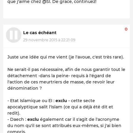
que j'aime chez @SI. De grace, continuez!
0
Le cas échéant
29 novembre 2015 à 22:21:09
Juste une idée qui me vient (je l'avoue, c'est très rare).
Ne serait-il pas nécessaire, afin de nous garantir tout le
détachement -dans la peine- requis à l'égard de
l'action de ces meurtriers de masse, de revoir leur
dénomination ?
- Etat Islamique ou EI :
exclu
- cette secte
apocalyptique salit l'Islam (ce qui a déjà été dit et
redit).
- Daech :
exclu
également car il s'agit de l'acronyme
du nom qu'il se sont attribués eux-mêmes, si j'ai bien
compris.