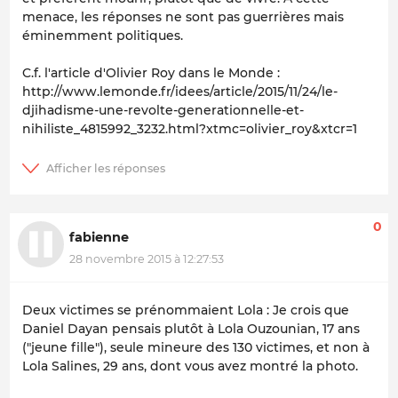
menace, les réponses ne sont pas guerrières mais
éminemment politiques.
C.f. l'article d'Olivier Roy dans le Monde :
http://www.lemonde.fr/idees/article/2015/11/24/le-
djihadisme-une-revolte-generationnelle-et-
nihiliste_4815992_3232.html?xtmc=olivier_roy&xtcr=1
0
fabienne
28 novembre 2015 à 12:27:53
Deux victimes se prénommaient Lola : Je crois que
Daniel Dayan pensais plutôt à Lola Ouzounian, 17 ans
("jeune fille"), seule mineure des 130 victimes, et non à
Lola Salines, 29 ans, dont vous avez montré la photo.