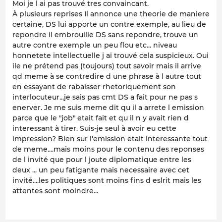
Moi je l ai pas trouvé tres convaincant.
À plusieurs reprises Il annonce une theorie de maniere
certaine, DS lui apporte un contre exemple, au lieu de
repondre il embrouille DS sans repondre, trouve un
autre contre exemple un peu flou etc... niveau
honnetete intellectuelle j ai trouvé cela suspicieux. Oui
ile ne prétend pas (toujours) tout savoir mais il arrive
qd meme à se contredire d une phrase à l autre tout
en essayant de rabaisser rhetoriquement son
interlocuteur...je sais pas cmt DS a fait pour ne pas s
enerver. Je me suis meme dit qu il a arrete l emission
parce que le "job" etait fait et qu il n y avait rien d
interessant à tirer. Suis-je seul à avoir eu cette
impression? Bien sur l'emission etait interessante tout
de meme....mais moins pour le contenu des reponses
de l invité que pour l joute diplomatique entre les
deux ... un peu fatigante mais necessaire avec cet
invité....les politiques sont moins fins d eslrit mais les
attentes sont moindre...