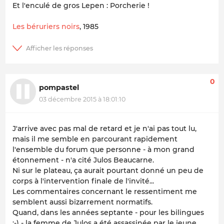
Et l'enculé de gros Lepen : Porcherie !
Les béruriers noirs
, 1985
0
pompastel
03 décembre 2015 à 18:01:10
J'arrive avec pas mal de retard et je n'ai pas tout lu,
mais il me semble en parcourant rapidement
l'ensemble du forum que personne - à mon grand
étonnement - n'a cité Julos Beaucarne.
Ni sur le plateau, ça aurait pourtant donné un peu de
corps à l'intervention finale de l'invité...
Les commentaires concernant le ressentiment me
semblent aussi bizarrement normatifs.
Quand, dans les années septante
- pour les bilingues
:-) -
la femme de Julos a été assassinée par le jeune