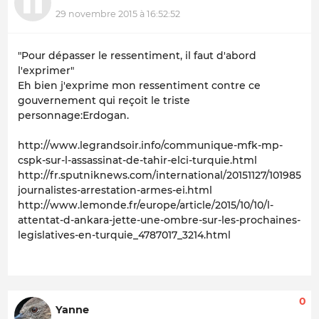
29 novembre 2015 à 16:52:52
"Pour dépasser le ressentiment, il faut d'abord
l'exprimer"
Eh bien j'exprime mon ressentiment contre ce
gouvernement qui reçoit le triste
personnage:Erdogan.
http://www.legrandsoir.info/communique-mfk-mp-
cspk-sur-l-assassinat-de-tahir-elci-turquie.html
http://fr.sputniknews.com/international/20151127/101985148
journalistes-arrestation-armes-ei.html
http://www.lemonde.fr/europe/article/2015/10/10/l-
attentat-d-ankara-jette-une-ombre-sur-les-prochaines-
legislatives-en-turquie_4787017_3214.html
0
Yanne