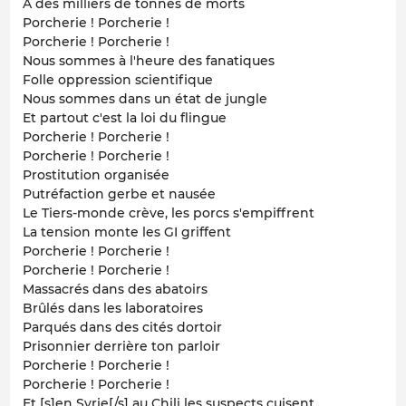
A des milliers de tonnes de morts
Porcherie ! Porcherie !
Porcherie ! Porcherie !
Nous sommes à l'heure des fanatiques
Folle oppression scientifique
Nous sommes dans un état de jungle
Et partout c'est la loi du flingue
Porcherie ! Porcherie !
Porcherie ! Porcherie !
Prostitution organisée
Putréfaction gerbe et nausée
Le Tiers-monde crève, les porcs s'empiffrent
La tension monte les GI griffent
Porcherie ! Porcherie !
Porcherie ! Porcherie !
Massacrés dans des abatoirs
Brûlés dans les laboratoires
Parqués dans des cités dortoir
Prisonnier derrière ton parloir
Porcherie ! Porcherie !
Porcherie ! Porcherie !
Et [s]en Syrie[/s] au Chili les suspects cuisent