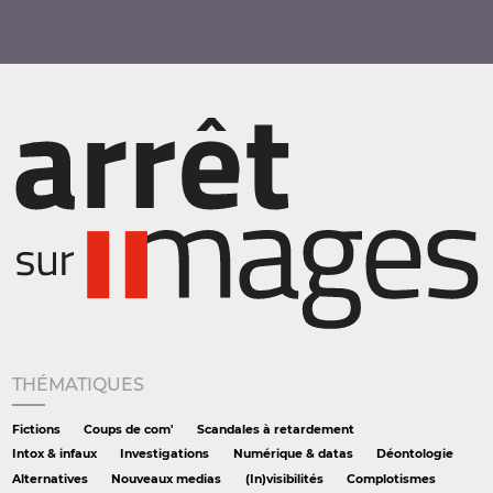
THÉMATIQUES
Fictions
Coups de com'
Scandales à retardement
Intox & infaux
Investigations
Numérique & datas
Déontologie
Alternatives
Nouveaux medias
(In)visibilités
Complotismes