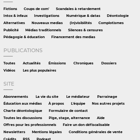
Fictions
Coups de com'
Scandales à retardement
Intox & infaux
Investigations
Numérique & datas
Déontologie
Alternatives
Nouveaux medias
(In)visibilités
Complotismes
Publicité
Médias traditionnels
Silences & censures
Pédagogie & éducation
Financement des medias
PUBLICATIONS
Toutes
Actualités
Émissions
Chroniques
Dossiers
Vidéos
Les plus populaires
SITE
Abonnements
La vie du site
Le médiateur
Parrainage
Éducation aux médias
À propos
L'équipe
Nos autres projets
Charte déontologique
Formulaire de contact
Toutes les discussions
Pige, stage, alternance
Aide
Offres pour les professionnels
Faire un don défiscalisable
Newsletters
Mentions légales
Conditions générales de vente
Crédits
RSS
Podcast