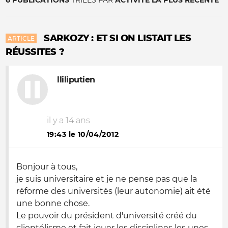
6 PUBLICATIONS
TRIÉES PAR
ACTIVITÉ LA PLUS RÉCENTE
SARKOZY : ET SI ON LISTAIT LES
ARTICLE
RÉUSSITES ?
lliliputien
il y a 14 ans
19:43 le 10/04/2012
Bonjour à tous,
je suis universitaire et je ne pense pas que la
réforme des universités (leur autonomie) ait été
une bonne chose.
Le pouvoir du président d'université créé du
clientélisme et fait jouer les disciplines les unes