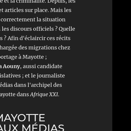
 et la criminalité. Depuis, les
 articles sur place. Mais les
correctement la situation
les discours officiels ? Quelle
 ? Afin d'éclaircir ces récits
chargée des migrations chez
portage à Mayotte ;
a Aouny
, aussi candidate
latives ; et le journaliste
édias dans l'archipel des
Mayotte dans
Afrique XXI
.
 MAYOTTE
AUX MÉDIAS