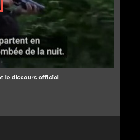
 le discours officiel
3