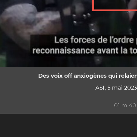
Des voix off anxiogènes qui relaient
ASI, 5 mai 202
01 m 40