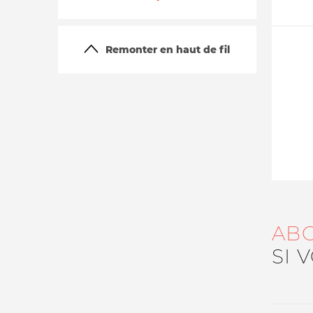
Remonter en haut de fil
La vie du site
AB
SI 