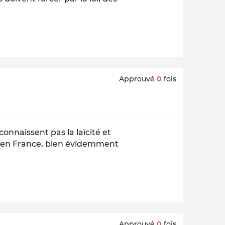
Approuvé
0
fois
nnaissent pas la laïcité et
al en France, bien évidemment
Approuvé
0
fois