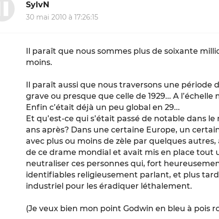
SylvN
30 mai 2010 à 17:26:15
Il paraît que nous sommes plus de soixante milli
moins.
Il paraît aussi que nous traversons une période 
grave ou presque que celle de 1929... A l’échelle 
Enfin c’était déjà un peu global en 29...
Et qu’est-ce qui s’était passé de notable dans l
ans après? Dans une certaine Europe, un certain 
avec plus ou moins de zèle par quelques autres, 
de ce drame mondial et avait mis en place tout u
neutraliser ces personnes qui, fort heureusement 
identifiables religieusement parlant, et plus tard
industriel pour les éradiquer léthalement.
(Je veux bien mon point Godwin en bleu à pois ro