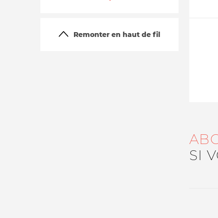
Remonter en haut de fil
La vie du site
AB
SI 