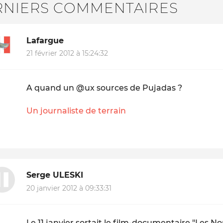
RNIERS COMMENTAIRES
Lafargue
21 février 2012 à 15:24:32
A quand un @ux sources de Pujadas ?
Un journaliste de terrain
Serge ULESKI
20 janvier 2012 à 09:33:31
Le 11 janvier sortait le film-documentaire "Les 