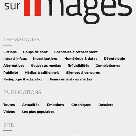
THÉMATIQUES
Fictions
Coups de com'
Scandales à retardement
Intox & infaux
Investigations
Numérique & datas
Déontologie
Alternatives
Nouveaux medias
(In)visibilités
Complotismes
Publicité
Médias traditionnels
Silences & censures
Pédagogie & éducation
Financement des medias
PUBLICATIONS
Toutes
Actualités
Émissions
Chroniques
Dossiers
Vidéos
Les plus populaires
SITE