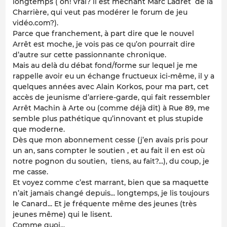
longtemps ( oh! vrai? il est méchant Marc Ladret de la
Charrière, qui veut pas modérer le forum de jeu
vidéo.com?).
Parce que franchement, à part dire que le nouvel
Arrêt est moche, je vois pas ce qu’on pourrait dire
d’autre sur cette passionnante chronique.
Mais au delà du débat fond/forme sur lequel je me
rappelle avoir eu un échange fructueux ici-même, il y a
quelques années avec Alain Korkos, pour ma part, cet
accès de jeunisme d’arriere-garde, qui fait ressembler
Arrêt Machin à Arte ou (comme déjà dit) à Rue 89, me
semble plus pathétique qu’innovant et plus stupide
que moderne.
Dès que mon abonnement cesse (j’en avais pris pour
un an, sans compter le soutien , et au fait il en est où
notre pognon du soutien, tiens, au fait?...), du coup, je
me casse.
Et voyez comme c’est marrant, bien que sa maquette
n’ait jamais changé depuis... longtemps, je lis toujours
le Canard... Et je fréquente même des jeunes (très
jeunes même) qui le lisent.
Comme quoi...