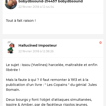
bobydbsound-214457 bobydbsound
22 février 2018 à 12:44:54
Tout à fait raison !
0
Hallucined Imposteur
22 février 2018 à 12:38:26
Le sujet : Issou (Yvelines) harcelée, maltraitée et enfin
libérée !
Mais la faute à qui ? Il faut remonter à 1913 et à la
publication d'un livre : " Les Copains " du génial Jules
Romain.
Deux bourgs y font l'objet d'attaques simultanées,
Issoire & Amber, par de facétieux rigolos jeunes.