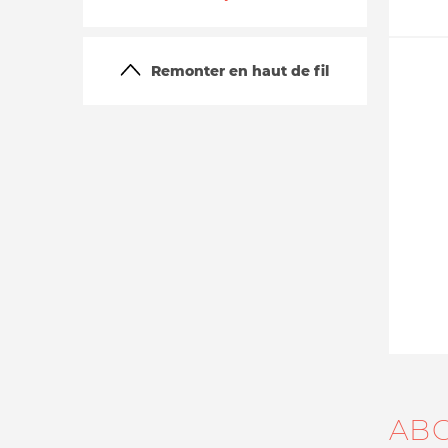
Remonter en haut de fil
La vie du site
AB