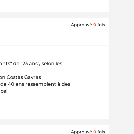
Approuvé
0
fois
nts" de "23 ans", selon les
elon Costas Gavras
s de 40 ans ressemblent à des
nce!
Approuvé
0
fois