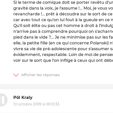
Si le terme de comique doit se porter revêtu d'u
gravité dans la voix, je l'assume !... Moi, je vous v
revancharde !... prêt à découdre sur le sort de ce
car avec tout ce qu'on lui fout à la gueule en ce
Qu'il soit élite ou pas cet homme à droit à l'indu
n'arrive pas à comprendre pourquoi on s'acharne 
pied dans le vide ?... Je ne minimise pas sur les fa
elle, la petite fille (en ce qui concerne Polanski)
vivre sa vie de pré-adolescente pour s'assumer s
évidemment, respectable. Loin de moi de penser le
voir sur le sort que l'on inflige à ceux qui ont déb
Pôl Kraly
10 octobre 2009 à 09:10:33