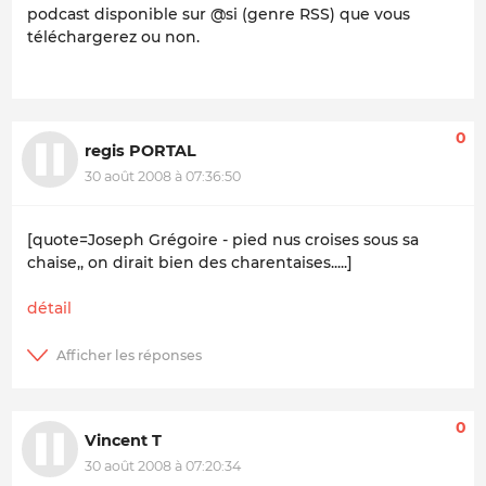
podcast disponible sur @si (genre RSS) que vous
téléchargerez ou non.
0
regis PORTAL
30 août 2008 à 07:36:50
[quote=Joseph Grégoire - pied nus croises sous sa
chaise,, on dirait bien des charentaises.....]
détail
0
Vincent T
30 août 2008 à 07:20:34