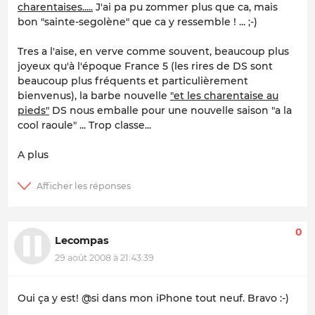
charentaises.....
J'ai pa pu zommer plus que ca, mais
bon "sainte-segolène" que ca y ressemble ! ... ;-)
Tres a l'aise, en verve comme souvent, beaucoup plus
joyeux qu'à l'époque France 5 (les rires de DS sont
beaucoup plus fréquents et particulièrement
bienvenus), la barbe nouvelle
"et les charentaise au
pieds"
DS nous emballe pour une nouvelle saison "a la
cool raoule" ... Trop classe...
A plus
0
Lecompas
29 août 2008 à 21:43:39
Oui ça y est! @si dans mon iPhone tout neuf. Bravo :-)