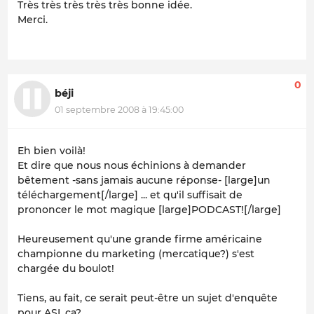
Très très très très très bonne idée.
Merci.
0
béji
01 septembre 2008 à 19:45:00
Eh bien voilà!
Et dire que nous nous échinions à demander
bêtement -sans jamais aucune réponse- [large]un
téléchargement[/large] ... et qu'il suffisait de
prononcer le mot magique [large]PODCAST![/large]
Heureusement qu'une grande firme américaine
championne du marketing (mercatique?) s'est
chargée du boulot!
Tiens, au fait, ce serait peut-être un sujet d'enquête
pour ASI, ça?