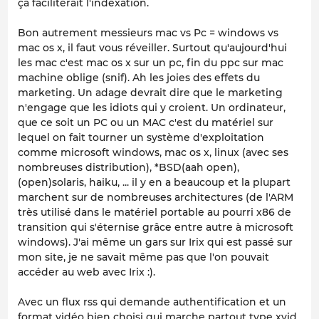
ça faciliterait l'indexation.
Bon autrement messieurs mac vs Pc = windows vs
mac os x, il faut vous réveiller. Surtout qu'aujourd'hui
les mac c'est mac os x sur un pc, fin du ppc sur mac
machine oblige (snif). Ah les joies des effets du
marketing. Un adage devrait dire que le marketing
n'engage que les idiots qui y croient. Un ordinateur,
que ce soit un PC ou un MAC c'est du matériel sur
lequel on fait tourner un système d'exploitation
comme microsoft windows, mac os x, linux (avec ses
nombreuses distribution), *BSD(aah open),
(open)solaris, haiku, ... il y en a beaucoup et la plupart
marchent sur de nombreuses architectures (de l'ARM
très utilisé dans le matériel portable au pourri x86 de
transition qui s'éternise grâce entre autre à microsoft
windows). J'ai même un gars sur Irix qui est passé sur
mon site, je ne savait même pas que l'on pouvait
accéder au web avec Irix :).
Avec un flux rss qui demande authentification et un
format vidéo bien choisi qui marche partout type xvid