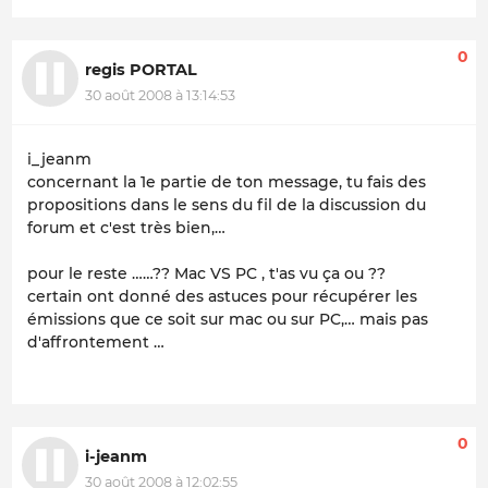
0
regis PORTAL
30 août 2008 à 13:14:53
i_jeanm
concernant la 1e partie de ton message, tu fais des
propositions dans le sens du fil de la discussion du
forum et c'est très bien,…
pour le reste ……?? Mac VS PC , t'as vu ça ou ??
certain ont donné des astuces pour récupérer les
émissions que ce soit sur mac ou sur PC,… mais pas
d'affrontement …
0
i-jeanm
30 août 2008 à 12:02:55