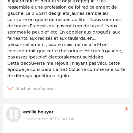
Aujourd'hui (et peut-être déjà à l'époque ?) ça
ressemble à une profession de foi radicalement de
gauche. La plupart des gilets jaunes semble au
contraire en quête de respectabilité : "Nous sommes
de braves Français qui payent trop de taxes", "Nous
sommes le peuple", etc. En appeler aux drogués, aux
fainéants, aux racisés et aux taulards, eh...
personnellement j'adore mais même à la FI on
considérerait que cette rhétorique est trop à gauche,
pas assez "peuple", électoralement suicidaire.
Cette découverte me réjouit : n'ayant pas vécu cette
époque je considérais à tort Coluche comme une sorte
de démago apolitique rigolo.
3
emilie bouyer
22 novembre 2018 à 14:10:16