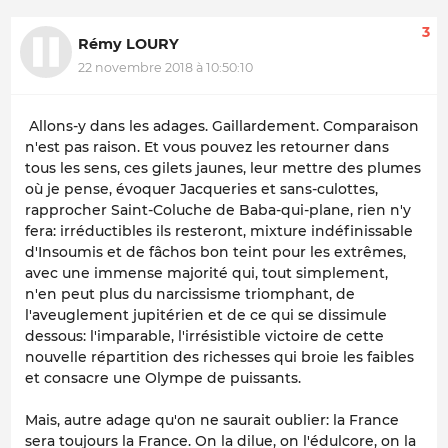
3
Rémy LOURY
22 novembre 2018 à 10:50:10
Allons-y dans les adages. Gaillardement. Comparaison
n'est pas raison. Et vous pouvez les retourner dans
tous les sens, ces gilets jaunes, leur mettre des plumes
où je pense, évoquer Jacqueries et sans-culottes,
rapprocher Saint-Coluche de Baba-qui-plane, rien n'y
fera: irréductibles ils resteront, mixture indéfinissable
d'Insoumis et de fâchos bon teint pour les extrêmes,
avec une immense majorité qui, tout simplement,
n'en peut plus du narcissisme triomphant, de
l'aveuglement jupitérien et de ce qui se dissimule
dessous: l'imparable, l'irrésistible victoire de cette
nouvelle répartition des richesses qui broie les faibles
et consacre une Olympe de puissants.
Mais, autre adage qu'on ne saurait oublier: la France
sera toujours la France. On la dilue, on l'édulcore, on la