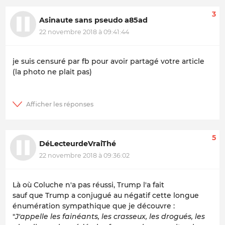
3
Asinaute sans pseudo a85ad
22 novembre 2018 à 09:41:44
je suis censuré par fb pour avoir partagé votre article
(la photo ne plait pas)
5
DéLecteurdeVraiThé
22 novembre 2018 à 09:36:02
Là où Coluche n'a pas réussi, Trump l'a fait
sauf que Trump a conjugué au négatif cette longue
énumération sympathique que je découvre :
"
J'appelle les fainéants, les crasseux, les drogués, les