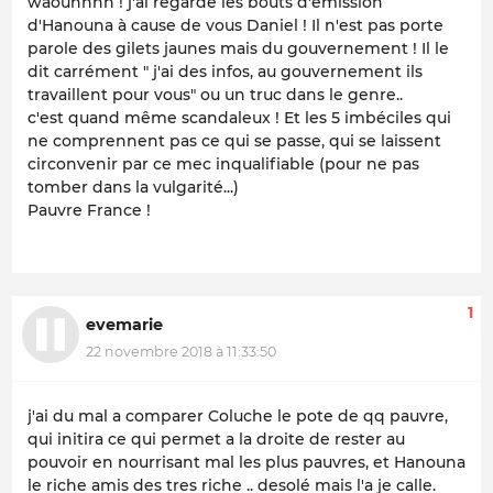
waouhhhh ! j'ai regardé les bouts d'émission
d'Hanouna à cause de vous Daniel ! Il n'est pas porte
parole des gilets jaunes mais du gouvernement ! Il le
dit carrément " j'ai des infos, au gouvernement ils
travaillent pour vous" ou un truc dans le genre..
c'est quand même scandaleux ! Et les 5 imbéciles qui
ne comprennent pas ce qui se passe, qui se laissent
circonvenir par ce mec inqualifiable (pour ne pas
tomber dans la vulgarité...)
Pauvre France !
1
evemarie
22 novembre 2018 à 11:33:50
j'ai du mal a comparer Coluche le pote de qq pauvre,
qui initira ce qui permet a la droite de rester au
pouvoir en nourrisant mal les plus pauvres, et Hanouna
le riche amis des tres riche .. desolé mais l'a je calle.