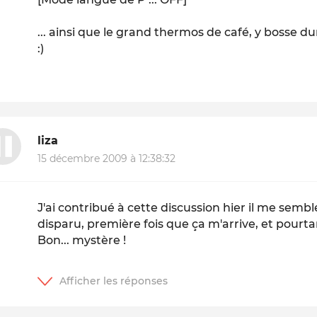
... ainsi que le grand thermos de café, y bosse du
:)
liza
15 décembre 2009 à 12:38:32
J'ai contribué à cette discussion hier il me se
disparu, première fois que ça m'arrive, et pourtan
Bon... mystère !