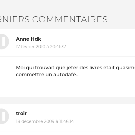
RNIERS COMMENTAIRES
Anne Hdk
17 février 2010 à 20:41:37
Moi qui trouvait que jeter des livres était quasi
commettre un autodafé...
troir
18 décembre 2009 à 11:46:14