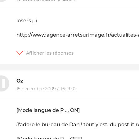
losers ;-)
http://www.agence-arretsurimage.fr/actualites-a
Oz
15 décembre 2009 à 16:19:02
[Mode langue de P ... ON]
J'adore le bureau de Dan ! tout y est, du post-it r
[Mode langue de P ... OFF]