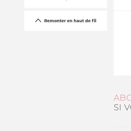
Remonter en haut de fil
La vie du site
AB
SI 