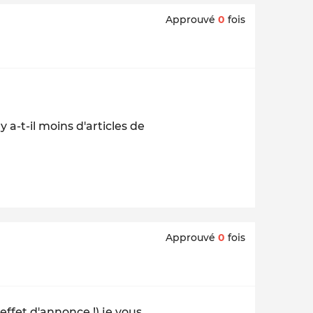
Approuvé
0
fois
 a-t-il moins d'articles de
Approuvé
0
fois
effet d'annonce !) je vous