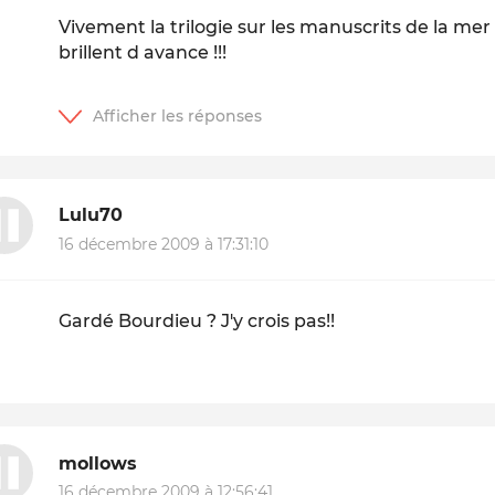
Vivement la trilogie sur les manuscrits de la me
brillent d avance !!!
Lulu70
16 décembre 2009 à 17:31:10
Gardé Bourdieu ? J'y crois pas!!
mollows
16 décembre 2009 à 12:56:41